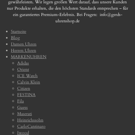
gewährleisten. Wir legen großen Wert darauf, dass unsere Kunden
nur Produkte erhalten, die den höchsten Standards entsprechen – für
ein garantiertes Premium-Erlebnis. Bei Fragen:
info@gerds-
uhrenshop.de
Startseite
Blog
Damen Uhren
Herren Uhren
MARKENUHREN
Adidas
Orient
ICE Watch
Calvin Klein
Citizen
FESTINA
Fila
Guess
Maserati
Heinrichssohn
CarloCantinaro
Iwood