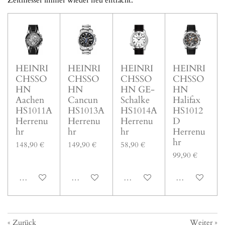
Zeitmesser immer wieder neu entfacht.
HEINRI
HEINRI
HEINRI
HEINRI
CHSSO
CHSSO
CHSSO
CHSSO
HN
HN
HN GE-
HN
Aachen
Cancun
Schalke
Halifax
HS1011A
HS1013A
HS1014A
HS1012
Herrenu
Herrenu
Herrenu
D
hr
hr
hr
Herrenu
hr
148,90 €
149,90 €
58,90 €
99,90 €
In den Warenkorb
In den Warenkorb
In den Warenkorb
In den Warenk
«
Zurück
Weiter
»