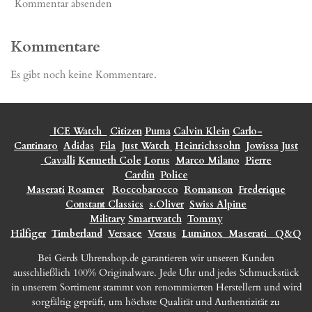
Kommentar absenden
Kommentare
Es gibt noch keine Kommentare.
ICE Watch
Citizen
Puma
Calvin Klein
Carlo-
Cantinaro
Adidas
Fila
Just Watch
Heinrichssohn
Jowissa
Just
Cavalli
Kenneth Cole
Lorus
Marco Milano
Pierre
Cardin
Police
Maserati
Roamer
Roccobarocco
Romanson
Frederique
Constant Classics
s.Oliver
Swiss Alpine
Military
Smartwatch
Tommy
Hilfiger
Timberland
Versace
Versus
Luminox
Maserati
Q&Q
Bei Gerds Uhrenshop.de garantieren wir unseren Kunden
ausschließlich 100% Originalware. Jede Uhr und jedes Schmuckstück
in unserem Sortiment stammt von renommierten Herstellern und wird
sorgfältig geprüft, um höchste Qualität und Authentizität zu