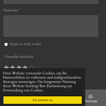
Nachricht *
Kopie an mich senden
Formular absenden
1
2
3
4
5
B
B
S
S
S
S
S
e
e
Diese Website verwendet Cookies, um Ihr
10 Stimmen
w
Nutzererlebnis zu verbessern und maßgeschneiderte
w
t
t
t
t
t
© 2022 - 2026 gerds-uhrenshop.de
e
Anzeigen anzuzeigen. Die fortgesetzte Nutzung
e
e
e
e
e
e
r
dieser Website bestätigt Ihre Zustimmung zur
r
r
r
r
r
r
t
Verwendung von Cookies.
t
u
n
n
n
n
n
u
n
Ich stimme zu
e
e
e
e
E-Mail
Telefon
Facebook
WhatsApp
n
g