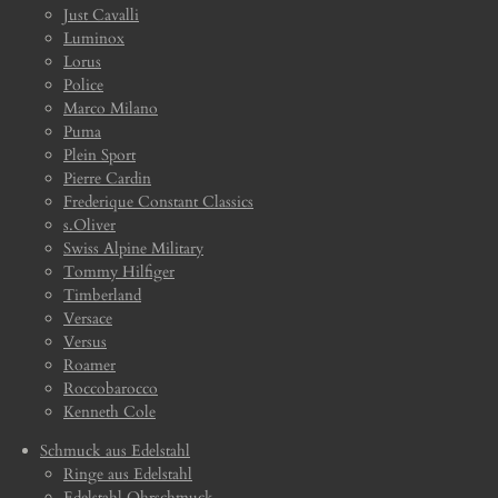
Just Cavalli
Luminox
Lorus
Police
Marco Milano
Puma
Plein Sport
Pierre Cardin
Frederique Constant Classics
s.Oliver
Swiss Alpine Military
Tommy Hilfiger
Timberland
Versace
Versus
Roamer
Roccobarocco
Kenneth Cole
Schmuck aus Edelstahl
Ringe aus Edelstahl
Edelstahl Ohrschmuck