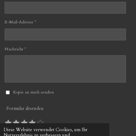
E-Mail-Adresse *
Nachricht *
Kopie an mich senden
Formular absenden
1
2
3
4
5
B
B
S
S
S
S
S
e
e
Diese Website verwendet Cookies, um Ihr
10 Stimmen
w
Nutzererlebnis zu verbessern und
w