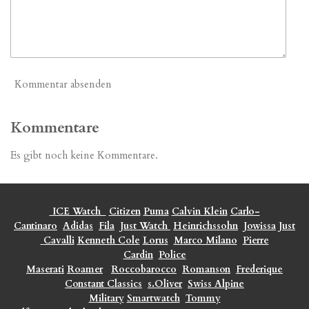
Kommentar absenden
Kommentare
Es gibt noch keine Kommentare.
ICE Watch
Citizen
Puma
Calvin Klein
Carlo-
Cantinaro
Adidas
Fila
Just Watch
Heinrichssohn
Jowissa
Just
Cavalli
Kenneth Cole
Lorus
Marco Milano
Pierre
Cardin
Police
Maserati
Roamer
Roccobarocco
Romanson
Frederique
Constant Classics
s.Oliver
Swiss Alpine
Military
Smartwatch
Tommy