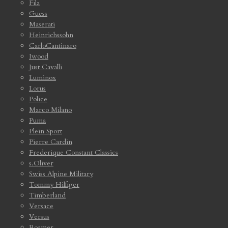
Fila
Guess
Maserati
Heinrichssohn
CarloCantinaro
Iwood
Just Cavalli
Luminox
Lorus
Police
Marco Milano
Puma
Plein Sport
Pierre Cardin
Frederique Constant Classics
s.Oliver
Swiss Alpine Military
Tommy Hilfiger
Timberland
Versace
Versus
Roamer