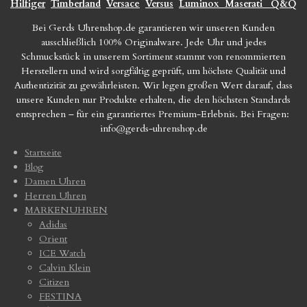
Hilfiger
Timberland
Versace
Versus
Luminox
Maserati
Q&Q
Bei Gerds Uhrenshop.de garantieren wir unseren Kunden
ausschließlich 100% Originalware. Jede Uhr und jedes
Schmuckstück in unserem Sortiment stammt von renommierten
Herstellern und wird sorgfältig geprüft, um höchste Qualität und
Authentizität zu gewährleisten. Wir legen großen Wert darauf, dass
unsere Kunden nur Produkte erhalten, die den höchsten Standards
entsprechen – für ein garantiertes Premium-Erlebnis. Bei Fragen:
info@gerds-uhrenshop.de
Startseite
Blog
Damen Uhren
Herren Uhren
MARKENUHREN
Adidas
Orient
ICE Watch
Calvin Klein
Citizen
FESTINA