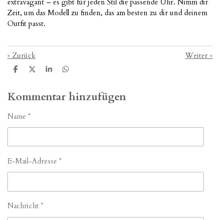
extravagant – es gibt für jeden Stil die passende Uhr. Nimm dir
Zeit, um das Modell zu finden, das am besten zu dir und deinem
Outfit passt.
«
Zurück
Weiter
»
T
T
T
T
e
e
e
e
i
i
i
i
l
l
l
l
Kommentar hinzufügen
e
e
e
e
n
n
n
n
Name *
E-Mail-Adresse *
Nachricht *