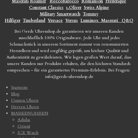
Maserati
Roamer
Roccobarocco
Romanson
Frederique
Constant Classics
s.Oliver
Swiss Alpine
Military
Smartwatch
Tommy
Hilfiger
Timberland
Versace
Versus
Luminox
Maserati
Q&Q
Bei Gerds Uhrenshop.de garantieren wir unseren Kunden
ausschließlich 100% Originalware. Jede Uhr und jedes
Schmuckstück in unserem Sortiment stammt von renommierten
Herstellern und wird sorgfältig geprüft, um höchste Qualität und
Authentizität zu gewährleisten. Wir legen großen Wert darauf, dass
unsere Kunden nur Produkte erhalten, die den höchsten Standards
entsprechen – für ein garantiertes Premium-Erlebnis. Bei Fragen:
info@gerds-uhrenshop.de
Startseite
Blog
Damen Uhren
Herren Uhren
MARKENUHREN
Adidas
Orient
ICE Watch