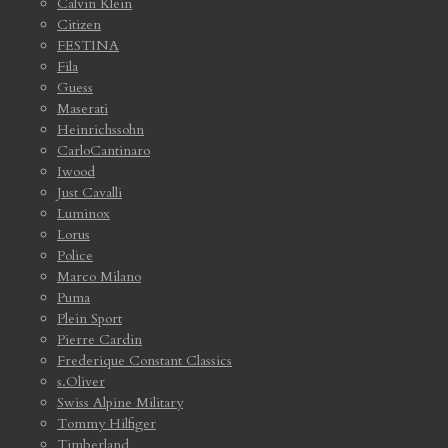
Calvin Klein
Citizen
FESTINA
Fila
Guess
Maserati
Heinrichssohn
CarloCantinaro
Iwood
Just Cavalli
Luminox
Lorus
Police
Marco Milano
Puma
Plein Sport
Pierre Cardin
Frederique Constant Classics
s.Oliver
Swiss Alpine Military
Tommy Hilfiger
Timberland