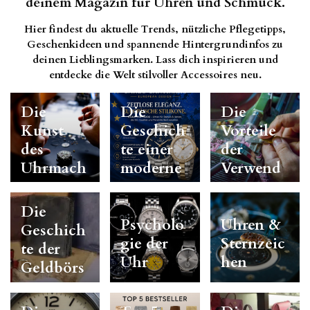
deinem
Magazin
für
Uhren
und
Schmuck.
Hier
findest
du
aktuelle
Trends,
nützliche
Pflegetipps,
Geschenkideen
und
spannende
Hintergrundinfos
zu
deinen
Lieblingsmarken.
Lass
dich
inspirieren
und
entdecke
die
Welt
stilvoller
Accessoires
neu.
Die
Die
Die
Kunst
Geschich
Vorteile
des
te einer
der
Uhrmach
moderne
Verwend
ens.
n
ung von
Uhrenma
Edelstahl
Die
rke
für die
Psycholo
Uhren &
Geschich
Schmuck
gie der
Sternzeic
te der
herstellu
Uhr
hen
Geldbörs
ng
e