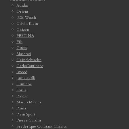
Adidas
Orient
ICE Watch
Calvin Klein
Citizen
FESTINA
Fila
Guess
Maserati
Heinrichssohn
CarloCantinaro
Iwood
Just Cavalli
Luminox
Lorus
Police
Marco Milano
Puma
Plein Sport
Pierre Cardin
Frederique Constant Classics