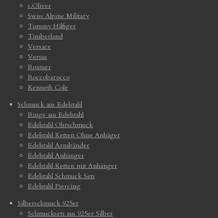
s.Oliver
Swiss Alpine Military
Tommy Hilfiger
Timberland
Versace
Versus
Roamer
Roccobarocco
Kenneth Cole
Schmuck aus Edelstahl
Ringe aus Edelstahl
Edelstahl Ohrschmuck
Edelstahl Ketten Ohne Anhäger
Edelstahl Armbänder
Edelstahl Anhänger
Edelstahl Ketten mit Anhänger
Edelstahl Schmuck Sets
Edelstahl Piercing
Silberschmuck 925er
Schmucksets aus 925er Silber