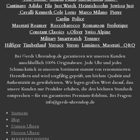
Cantinaro
Adidas
Fila
Just Watch
Heinrichssohn
Jowissa
Just
Cavalli
Kenneth Cole
Lorus
Marco Milano
Pierre
Cardin
Police
Maserati
Roamer
Roccobarocco
Romanson
Frederique
Constant Classics
s.Oliver
Swiss Alpine
Military
Smartwatch
Tommy
Hilfiger
Timberland
Versace
Versus
Luminox
Maserati
Q&Q
Bei Gerds Uhrenshop.de garantieren wir unseren Kunden
ausschließlich 100% Originalware. Jede Uhr und jedes
Schmuckstück in unserem Sortiment stammt von renommierten
Herstellern und wird sorgfältig geprüft, um höchste Qualität und
Authentizität zu gewährleisten. Wir legen großen Wert darauf, dass
unsere Kunden nur Produkte erhalten, die den höchsten Standards
entsprechen – für ein garantiertes Premium-Erlebnis. Bei Fragen:
info@gerds-uhrenshop.de
Startseite
Blog
Damen Uhren
Herren Uhren
MARKENUHREN