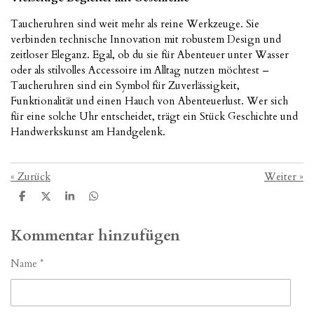
Taucheruhren sind weit mehr als reine Werkzeuge. Sie
verbinden technische Innovation mit robustem Design und
zeitloser Eleganz. Egal, ob du sie für Abenteuer unter Wasser
oder als stilvolles Accessoire im Alltag nutzen möchtest –
Taucheruhren sind ein Symbol für Zuverlässigkeit,
Funktionalität und einen Hauch von Abenteuerlust. Wer sich
für eine solche Uhr entscheidet, trägt ein Stück Geschichte und
Handwerkskunst am Handgelenk.
«
Zurück
Weiter
»
T
T
T
T
e
e
e
e
i
i
i
i
l
l
l
l
Kommentar hinzufügen
e
e
e
e
n
n
n
n
Name *