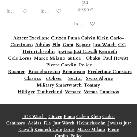
ph
89,90 €
In den Warenkorb
In den Warenkorb
In den Warenkorb
Akzent
Excellanc
Citizen
Puma
Calvin Klein
Carlo-
Cantinaro
Adidas
Fila
Gant
Raptor
Just Watch
GC
Heinrichssohn
Jowissa
Just Cavalli
Kenneth
Cole
Lorus
Marco Milano
autica
Obaku
Paul Hewitt
Pierre Cardin
Police
Roamer
Roccobarocco
Romanson
Frederique Constant
Classics
s.Oliver
Sector
Swiss Alpine
Military
Smartwatch
Tommy
Hilfiger
Timberland
Versace
Versus
Luminox
ICE Watch
Citizen
Puma
Calvin Klein
Carlo-
Cantinaro
Adidas
Fila
Just Watch
Heinrichssohn
Jowissa
Just
Cavalli
Kenneth Cole
Lorus
Marco Milano
Pierre
Cardin
Police