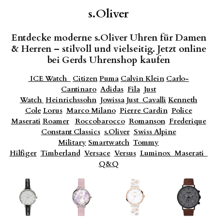
s.Oliver
Entdecke
moderne
s.
Oliver
Uhren
für
Damen
&
Herren –
stilvoll
und
vielseitig.
Jetzt
online
bei
Gerds
Uhrenshop
kaufen
ICE Watch
Citizen
Puma
Calvin Klein
Carlo-
Cantinaro
Adidas
Fila
Just
Watch
Heinrichssohn
Jowissa
Just
Cavalli
Kenneth
Cole
Lorus
Marco Milano
Pierre Cardin
Police
Maserati
Roamer
Roccobarocco
Romanson
Frederique
Constant Classics
s.Oliver
Swiss Alpine
Military
Smartwatch
Tommy
Hilfiger
Timberland
Versace
Versus
Luminox
Maserati
Q&Q