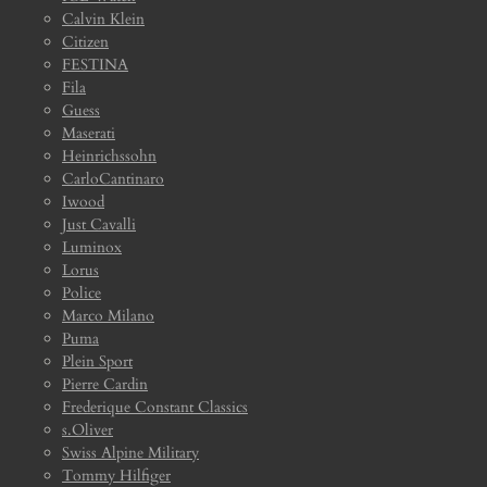
Calvin Klein
Citizen
FESTINA
Fila
Guess
Maserati
Heinrichssohn
CarloCantinaro
Iwood
Just Cavalli
Luminox
Lorus
Police
Marco Milano
Puma
Plein Sport
Pierre Cardin
Frederique Constant Classics
s.Oliver
Swiss Alpine Military
Tommy Hilfiger