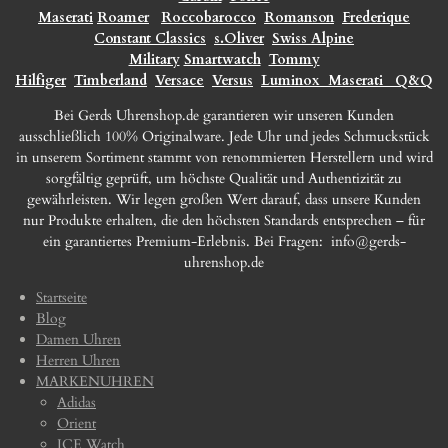
Maserati
Roamer
Roccobarocco
Romanson
Frederique
Constant Classics
s.Oliver
Swiss Alpine
Military
Smartwatch
Tommy
Hilfiger
Timberland
Versace
Versus
Luminox
Maserati
Q&Q
Bei Gerds Uhrenshop.de garantieren wir unseren Kunden
ausschließlich 100% Originalware. Jede Uhr und jedes Schmuckstück
in unserem Sortiment stammt von renommierten Herstellern und wird
sorgfältig geprüft, um höchste Qualität und Authentizität zu
gewährleisten. Wir legen großen Wert darauf, dass unsere Kunden
nur Produkte erhalten, die den höchsten Standards entsprechen – für
ein garantiertes Premium-Erlebnis. Bei Fragen:
info@gerds-
uhrenshop.de
Startseite
Blog
Damen Uhren
Herren Uhren
MARKENUHREN
Adidas
Orient
ICE Watch