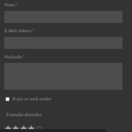
Name *
E-Mail-Adresse *
Nachricht *
Kopie an mich senden
Formular absenden
1
2
3
4
5
B
B