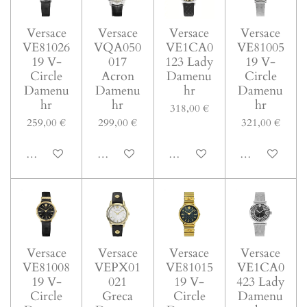
Versace
Versace
Versace
Versace
VE81026
VQA050
VE1CA0
VE81005
19 V-
017
123 Lady
19 V-
Circle
Acron
Damenu
Circle
Damenu
Damenu
hr
Damenu
hr
hr
hr
318,00 €
259,00 €
299,00 €
321,00 €
In den Warenkorb
In den Warenkorb
In den Warenkorb
In den Warenk
Versace
Versace
Versace
Versace
VE81008
VEPX01
VE81015
VE1CA0
19 V-
021
19 V-
423 Lady
Circle
Greca
Circle
Damenu