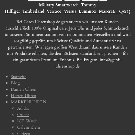
Military
Smartwatch
Tommy
Hilfiger
Timberland
Versace
Versus
Luminox
Maserati
Q&Q
Bei Gerds Uhrenshop.de garantieren wir unseren Kunden
ausschließlich 100% Originalware. Jede Uhr und jedes Schmuckstück
in unserem Sortiment stammt von renommierten Herstellern und wird
sorgfältig geprüft, um höchste Qualität und Authentizität zu
gewährleisten. Wir legen großen Wert darauf, dass unsere Kunden
nur Produkte erhalten, die den höchsten Standards entsprechen – für
ein garantiertes Premium-Erlebnis. Bei Fragen:
info@gerds-
uhrenshop.de
Startseite
Blog
Damen Uhren
Herren Uhren
MARKENUHREN
Adidas
Orient
ICE Watch
Calvin Klein
Citizen