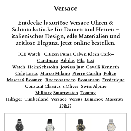
Versace
Entdecke
luxuriöse
Versace
Uhren &
Schmuckstücke
für
Damen
und
Herren –
italienisches
Design,
edle
Materialien
und
zeitlose
Eleganz.
Jetzt
online
bestellen.
ICE Watch
Citizen
Puma
Calvin Klein
Carlo-
Cantinaro
Adidas
Fila
Just
Watch
Heinrichssohn
Jowissa
Just
Cavalli
Kenneth
Cole
Lorus
Marco Milano
Pierre Cardin
Police
Maserati
Roamer
Roccobarocco
Romanson
Frederique
Constant Classics
s.Oliver
Swiss Alpine
Military
Smartwatch
Tommy
Hilfiger
Timberland
Versace
Versus
Luminox
Maserati
Q&Q