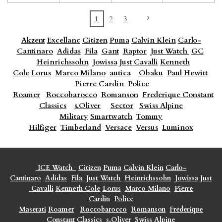
1
2
3
Akzent
Excellanc
Citizen
Puma
Calvin Klein
Carlo-
Cantinaro
Adidas
Fila
Gant
Raptor
Just Watch
GC
Heinrichssohn
Jowissa
Just Cavalli
Kenneth
Cole
Lorus
Marco Milano
autica
Obaku
Paul Hewitt
Pierre Cardin
Police
Roamer
Roccobarocco
Romanson
Frederique Constant
Classics
s.Oliver
Sector
Swiss Alpine
Military
Smartwatch
Tommy
Hilfiger
Timberland
Versace
Versus
Luminox
ICE Watch
Citizen
Puma
Calvin Klein
Carlo-
Cantinaro
Adidas
Fila
Just Watch
Heinrichssohn
Jowissa
Just
Cavalli
Kenneth Cole
Lorus
Marco Milano
Pierre
Cardin
Police
Maserati
Roamer
Roccobarocco
Romanson
Frederique
Constant Classics
s.Oliver
Swiss Alpine