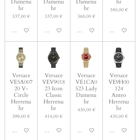
Damenu
Damenu
Damenu
hr
hr
hr
hr
380,00 €
337,00 €
337,00 €
368,00 €
In den Warenkorb
In den Warenkorb
In den Warenkorb
In den Warenk
Versace
Versace
Versace
Versace
VE5A007
VEV9018
VE1CA0
VE9H00
20 V-
23 Icon
523 Lady
124
Circle
Classic
Damenu
Anteo
Herrenu
Herrenu
hr
Herrenu
hr
hr
hr
430,00 €
399,00 €
414,00 €
430,00 €
In den Warenkorb
In den Warenkorb
In den Warenkorb
In den Warenk