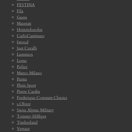
FESTINA
Fila
Guess
Maserati
Heinrichssohn
CarloCantinaro
Iwood
Just Cavalli
Luminox
Lorus
Police
Marco Milano
Puma
Plein Sport
Pierre Cardin
Frederique Constant Classics
s.Oliver
Swiss Alpine Military
Tommy Hilfiger
Timberland
Versace