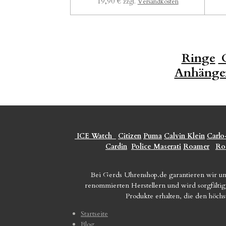
19,90 €
zzgl.
Versandkosten
Ringe
O
Anhänge
ICE Watch
Citizen
Puma
Calvin Klein
Carlo
Cardin
Police
Maserati
Roamer
Ro
Bei Gerds Uhrenshop.de garantieren wir un
renommierten Herstellern und wird sorgfältig 
Produkte erhalten, die den höch
Startseite
Blog