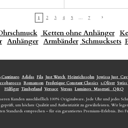
1
2
3
4
5
7
hrschmuck
Ketten ohne Anhänger
Ke
r
Anhänger
Armbänder
Schmucksets
-Cantinaro
Adidas
Fila
Just Watch
Heinrichssohn
Jowissa
Just
Cava
ccobarocco
Romanson
Frederique Constant Classics
s.Oliver
Swiss
Hilfiger
Timberland
Versace
Versus
Luminox
Maserati
Q&Q
seren Kunden ausschließlich 100% Originalware. Jede Uhr und jedes Sc
geprüft, um höchste Qualität und Authentizität zu gewährleisten. Wir le
sten Standards entsprechen – für ein garantiertes Premium-Erlebnis. Bei 