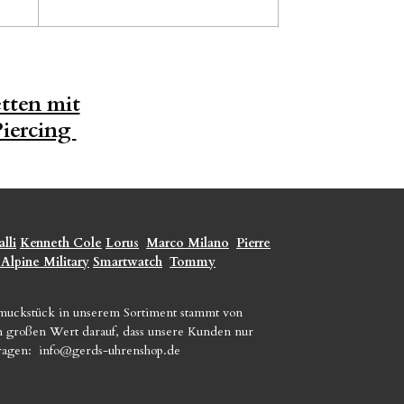
tten mit
Piercing
lli
Kenneth Cole
Lorus
Marco Milano
Pierre
 Alpine Military
Smartwatch
Tommy
hmuckstück in unserem Sortiment stammt von
gen großen Wert darauf, dass unsere Kunden nur
Fragen:
info@gerds-uhrenshop.de