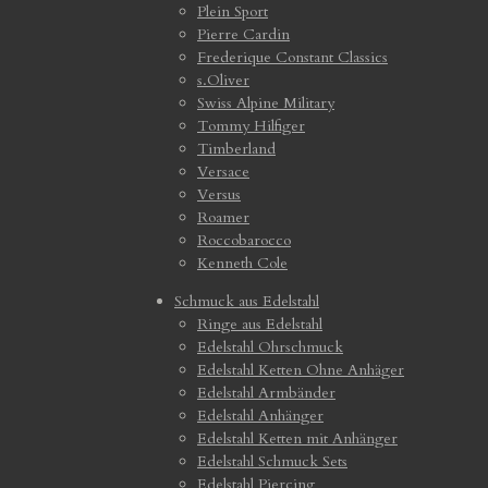
Plein Sport
Pierre Cardin
Frederique Constant Classics
s.Oliver
Swiss Alpine Military
Tommy Hilfiger
Timberland
Versace
Versus
Roamer
Roccobarocco
Kenneth Cole
Schmuck aus Edelstahl
Ringe aus Edelstahl
Edelstahl Ohrschmuck
Edelstahl Ketten Ohne Anhäger
Edelstahl Armbänder
Edelstahl Anhänger
Edelstahl Ketten mit Anhänger
Edelstahl Schmuck Sets
Edelstahl Piercing