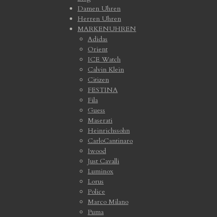
Damen Uhren
Herren Uhren
MARKENUHREN
Adidas
Orient
ICE Watch
Calvin Klein
Citizen
FESTINA
Fila
Guess
Maserati
Heinrichssohn
CarloCantinaro
Iwood
Just Cavalli
Luminox
Lorus
Police
Marco Milano
Puma