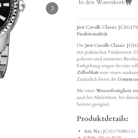
In den Warenkorb
Just Cavalli Classic JC1G17
Funktionalität
Die
Just Cavalli Classic J
mit praktischen Funktionen. 
polierter und mattierter Besch
Farbgebung sorgen für eine ed
Zifferblatt
setzt einen markant
Zusätzlich bietet die
Datumsa
Mit einer
Wasserfestigkeit v
auch bei Aktivitäten, bei den
bestens geeignet.
Produktdetails:
Art. Nr.:
JC1G176M0155