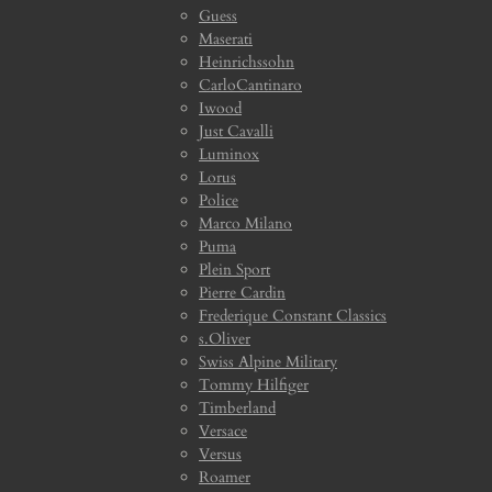
Guess
Maserati
Heinrichssohn
CarloCantinaro
Iwood
Just Cavalli
Luminox
Lorus
Police
Marco Milano
Puma
Plein Sport
Pierre Cardin
Frederique Constant Classics
s.Oliver
Swiss Alpine Military
Tommy Hilfiger
Timberland
Versace
Versus
Roamer