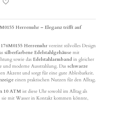
6M0155 Herrenuhr – Eleganz trifft auf
C1G176M0155 Herrenuhr
vereint stilvolles Design
Das
silberfarbene Edelstahlgehäuse
mit
ichtung sowie das
Edelstahlarmband
in gleicher
le und moderne Ausstrahlung. Das
schwarze
en Akzent und sorgt für eine gute Ablesbarkeit.
nzeige
einen praktischen Nutzen für den Alltag.
on 10 ATM
ist diese Uhr sowohl im Alltag als
en sie mit Wasser in Kontakt kommen könnte,