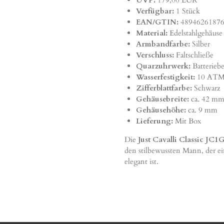
UVP:
179,00 EUR
Verfügbar:
1 Stück
EAN/GTIN:
48946261876
Material:
Edelstahlgehäuse
Armbandfarbe:
Silber
Verschluss:
Faltschließe
Quarzuhrwerk:
Batteriebe
Wasserfestigkeit:
10 AT
Zifferblattfarbe:
Schwarz
Gehäusebreite:
ca. 42 m
Gehäusehöhe:
ca. 9 mm
Lieferung:
Mit Box
Die
Just Cavalli Classic J
den stilbewussten Mann, der ei
elegant ist.