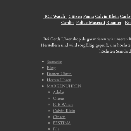
ICE Watch
Citizen
Puma
Calvin Klein
Carlo
Cardin
Police
Maserati
Roamer
Ro
Bei Gerds Uhrenshop.de garantieren wir unseren
Herstellern und wird sorgfältig geprüft, um höchst
höchsten Standard
Startseite
Blog
Damen Uhren
Herren Uhren
MARKENUHREN
Adidas
Orient
ICE Watch
Calvin Klein
Citizen
FESTINA
Fila