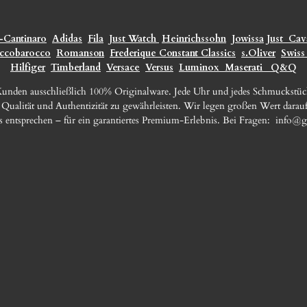
-Cantinaro
Adidas
Fila
Just Watch
Heinrichssohn
Jowissa
Just
Cava
ccobarocco
Romanson
Frederique Constant Classics
s.Oliver
Swiss
Hilfiger
Timberland
Versace
Versus
Luminox
Maserati
Q&Q
 Kunden ausschließlich 100% Originalware. Jede Uhr und jedes Schmuckstü
e Qualität und Authentizität zu gewährleisten. Wir legen großen Wert darauf
s entsprechen – für ein garantiertes Premium-Erlebnis. Bei Fragen:
info@g