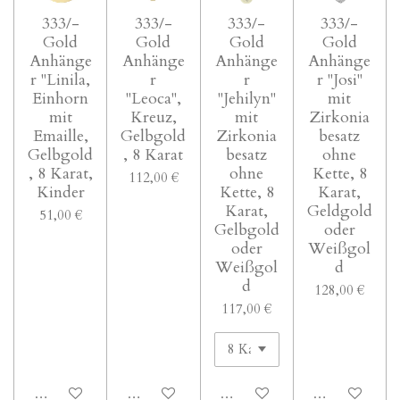
333/-
333/-
333/-
333/-
Gold
Gold
Gold
Gold
Anhänge
Anhänge
Anhänge
Anhänge
r "Linila,
r
r
r "Josi"
Einhorn
"Leoca",
"Jehilyn"
mit
mit
Kreuz,
mit
Zirkonia
Emaille,
Gelbgold
Zirkonia
besatz
Gelbgold
, 8 Karat
besatz
ohne
, 8 Karat,
ohne
Kette, 8
112,00 €
Kinder
Kette, 8
Karat,
Karat,
Geldgold
51,00 €
Gelbgold
oder
oder
Weißgol
Weißgol
d
d
128,00 €
117,00 €
In den Warenkorb
In den Warenkorb
In den Warenkorb
In den Waren