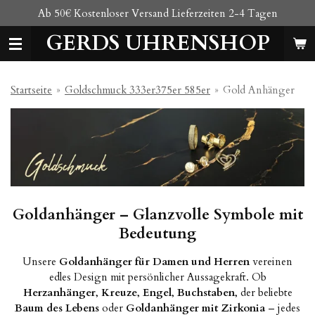
Ab 50€ Kostenloser Versand Lieferzeiten 2-4 Tagen
Zum
Hauptinhalt
GERDS UHRENSHOP
springen
Startseite
»
Goldschmuck 333er375er 585er
»
Gold Anhänger
Goldanhänger – Glanzvolle Symbole mit
Bedeutung
Unsere
Goldanhänger für Damen und Herren
vereinen
edles Design mit persönlicher Aussagekraft. Ob
Herzanhänger
,
Kreuze
,
Engel
,
Buchstaben
, der beliebte
Baum des Lebens
oder
Goldanhänger mit Zirkonia
– jedes