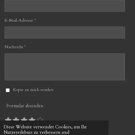
E-Mail-Adresse *
Nachricht *
Kopie an mich senden
Formular absenden
1
2
3
4
5
B
B
S
S
S
S
S
e
e
Diese Website verwendet Cookies, um Ihr
10 Stimmen
w
Nutzererlebnis zu verbessern und
w
t
t
t
t
t