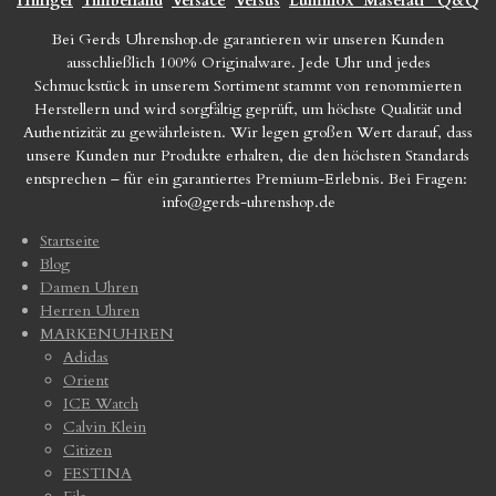
Hilfiger
Timberland
Versace
Versus
Luminox
Maserati
Q&Q
Bei Gerds Uhrenshop.de garantieren wir unseren Kunden
ausschließlich 100% Originalware. Jede Uhr und jedes
Schmuckstück in unserem Sortiment stammt von renommierten
Herstellern und wird sorgfältig geprüft, um höchste Qualität und
Authentizität zu gewährleisten. Wir legen großen Wert darauf, dass
unsere Kunden nur Produkte erhalten, die den höchsten Standards
entsprechen – für ein garantiertes Premium-Erlebnis. Bei Fragen:
info@gerds-uhrenshop.de
Startseite
Blog
Damen Uhren
Herren Uhren
MARKENUHREN
Adidas
Orient
ICE Watch
Calvin Klein
Citizen
FESTINA