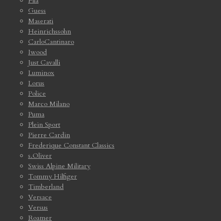
Fila
Guess
Maserati
Heinrichssohn
CarloCantinaro
Iwood
Just Cavalli
Luminox
Lorus
Police
Marco Milano
Puma
Plein Sport
Pierre Cardin
Frederique Constant Classics
s.Oliver
Swiss Alpine Military
Tommy Hilfiger
Timberland
Versace
Versus
Roamer