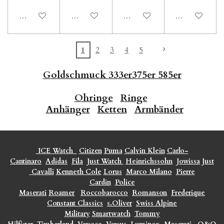
In den Warenkorb
In den Warenkorb
In den Warenkorb
In den Waren
1
2
3
4
5
Goldschmuck 333er375er 585er
Ohringe
Ringe
Anhänger
Ketten
Armbänder
ICE Watch
Citizen
Puma
Calvin Klein
Carlo-
Cantinaro
Adidas
Fila
Just Watch
Heinrichssohn
Jowissa
Just
Cavalli
Kenneth Cole
Lorus
Marco Milano
Pierre
Cardin
Police
Maserati
Roamer
Roccobarocco
Romanson
Frederique
Constant Classics
s.Oliver
Swiss Alpine
Military
Smartwatch
Tommy