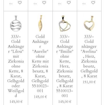
In den Warenkorb
In den Warenkorb
In den Warenkorb
In den Waren
333/-
Gold
333/-
333/-
Gold
Anhänge
Gold
Gold
Anhänge
r
Anhänge
nhänger
r "Lilou"
"Aurelie"
r "Emilie"
"Avelina"
mit
ohne
ohne
, Herz,
Zirkonia
Kette mit
Kette,
Zirkonia
ohne
Zirkonia
Herz,
besatz,
Kette, 8
besatz, 8
Zirkonia
Gelbgold
Karat,
Karat,
besatz,
, 8 Karat
Gelbgold
Gelbgold
Gelbgold
151,00 €
oder
5510023-
, 8 Karat
Weißgol
001
5510013-
d
001
145,00 €
145,00 €
145,00 €