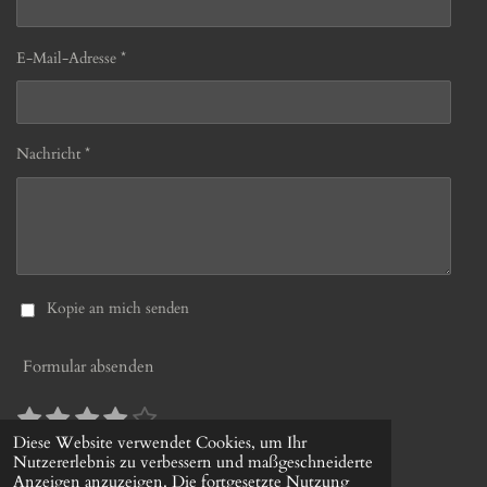
E-Mail-Adresse *
Nachricht *
Kopie an mich senden
Formular absenden
1
2
3
4
5
B
B
S
S
S
S
S
e
e
Diese Website verwendet Cookies, um Ihr
10 Stimmen
w
Nutzererlebnis zu verbessern und maßgeschneiderte
w
t
t
t
t
t
© 2022 - 2026 gerds-uhrenshop.de
e
Anzeigen anzuzeigen. Die fortgesetzte Nutzung
e