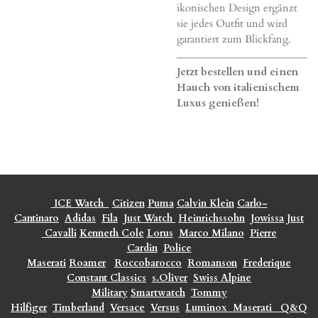
ikonischen Design ergänzt
sie jedes Outfit und wird
garantiert zum Blickfang.
Jetzt bestellen und einen
Hauch von italienischem
Luxus genießen!
ICE Watch
Citizen
Puma
Calvin Klein
Carlo-
Cantinaro
Adidas
Fila
Just Watch
Heinrichssohn
Jowissa
Just
Cavalli
Kenneth Cole
Lorus
Marco Milano
Pierre
Cardin
Police
Maserati
Roamer
Roccobarocco
Romanson
Frederique
Constant Classics
s.Oliver
Swiss Alpine
Military
Smartwatch
Tommy
Hilfiger
Timberland
Versace
Versus
Luminox
Maserati
Q&Q