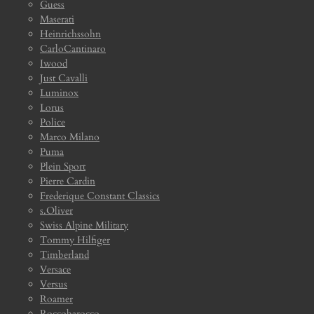
Guess
Maserati
Heinrichssohn
CarloCantinaro
Iwood
Just Cavalli
Luminox
Lorus
Police
Marco Milano
Puma
Plein Sport
Pierre Cardin
Frederique Constant Classics
s.Oliver
Swiss Alpine Military
Tommy Hilfiger
Timberland
Versace
Versus
Roamer
Roccobarocco