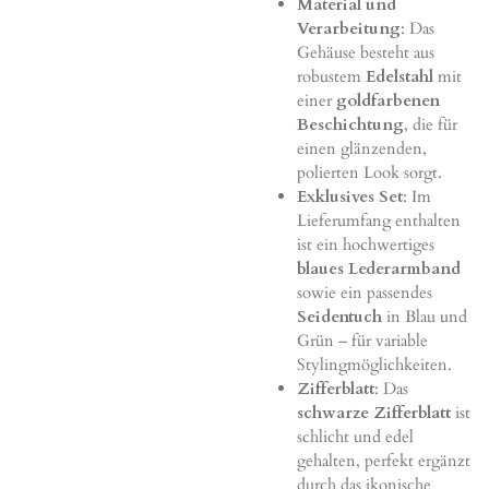
Material und
Verarbeitung
: Das
Gehäuse besteht aus
robustem
Edelstahl
mit
einer
goldfarbenen
Beschichtung
, die für
einen glänzenden,
polierten Look sorgt.
Exklusives Set
: Im
Lieferumfang enthalten
ist ein hochwertiges
blaues Lederarmband
sowie ein passendes
Seidentuch
in Blau und
Grün – für variable
Stylingmöglichkeiten.
Zifferblatt
: Das
schwarze Zifferblatt
ist
schlicht und edel
gehalten, perfekt ergänzt
durch das ikonische