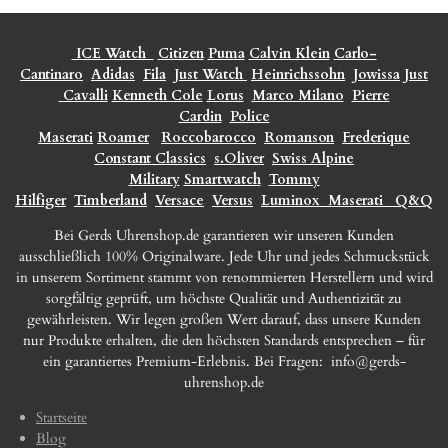
ICE Watch
Citizen
Puma
Calvin Klein
Carlo-
Cantinaro
Adidas
Fila
Just Watch
Heinrichssohn
Jowissa
Just
Cavalli
Kenneth Cole
Lorus
Marco Milano
Pierre
Cardin
Police
Maserati
Roamer
Roccobarocco
Romanson
Frederique
Constant Classics
s.Oliver
Swiss Alpine
Military
Smartwatch
Tommy
Hilfiger
Timberland
Versace
Versus
Luminox
Maserati
Q&Q
Bei Gerds Uhrenshop.de garantieren wir unseren Kunden
ausschließlich 100% Originalware. Jede Uhr und jedes Schmuckstück
in unserem Sortiment stammt von renommierten Herstellern und wird
sorgfältig geprüft, um höchste Qualität und Authentizität zu
gewährleisten. Wir legen großen Wert darauf, dass unsere Kunden
nur Produkte erhalten, die den höchsten Standards entsprechen – für
ein garantiertes Premium-Erlebnis. Bei Fragen:
info@gerds-
uhrenshop.de
Startseite
Blog