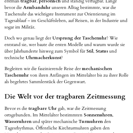
erstmals
tragbar
,
persönlich
und ständig verfügbar. Lange
bevor die
Armbanduhr
unseren Alltag bestimmte, war die
Taschenuhr das wichtigste Instrument zur Orientierung im
Tagesablauf – im Geschäftsleben, auf Reisen, in der Industrie und
sogar im Militär.
Doch wo genau liegt der
Ursprung der Taschenuhr
? Wie
entstand sie, wer baute die ersten Modelle und warum wurde sie
über Jahrhunderte hinweg zum Symbol für
Stil
,
Status
und
technische
Uhrmacherkunst
?
Begleiten wir die faszinierende Reise der
mechanischen
Taschenuhr
von ihren Anfängen im Mittelalter bis zu ihrer Rolle
als begehrtes Sammlerstück der Gegenwart.
Die Welt vor der tragbaren Zeitmessung
Bevor es die
tragbare Uhr
gab, war die Zeitmessung
ortsgebunden. Im Mittelalter bestimmten
Sonnenuhren
,
Wasseruhren
und später mechanische
Turmuhren
den
Tagesrhythmus. Öffentliche Kirchturmuhren gaben den