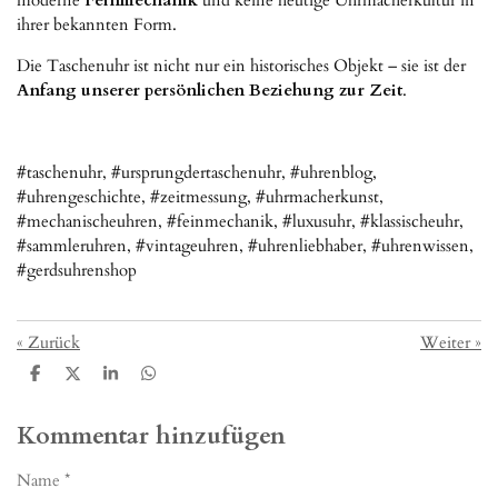
moderne
Feinmechanik
und keine heutige Uhrmacherkultur in
ihrer bekannten Form.
Die Taschenuhr ist nicht nur ein historisches Objekt – sie ist der
Anfang unserer persönlichen Beziehung zur Zeit
.
#taschenuhr, #ursprungdertaschenuhr, #uhrenblog,
#uhrengeschichte, #zeitmessung, #uhrmacherkunst,
#mechanischeuhren, #feinmechanik, #luxusuhr, #klassischeuhr,
#sammleruhren, #vintageuhren, #uhrenliebhaber, #uhrenwissen,
#gerdsuhrenshop
«
Zurück
Weiter
»
T
T
T
T
e
e
e
e
i
i
i
i
l
l
l
l
Kommentar hinzufügen
e
e
e
e
n
n
n
n
Name *