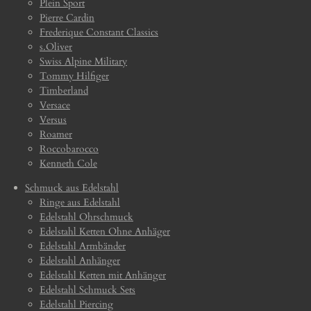
Plein Sport
Pierre Cardin
Frederique Constant Classics
s.Oliver
Swiss Alpine Military
Tommy Hilfiger
Timberland
Versace
Versus
Roamer
Roccobarocco
Kenneth Cole
Schmuck aus Edelstahl
Ringe aus Edelstahl
Edelstahl Ohrschmuck
Edelstahl Ketten Ohne Anhäger
Edelstahl Armbänder
Edelstahl Anhänger
Edelstahl Ketten mit Anhänger
Edelstahl Schmuck Sets
Edelstahl Piercing