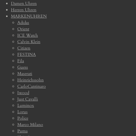
Damen Uhren
Herren Uhren
MARKENUHREN
Adidas
Orient
ICE Watch
Calvin Klein
Citizen
FESTINA
Fila
Guess
Maserati
Heinrichssohn
CarloCantinaro
Iwood
Just Cavalli
Luminox
Lorus
Police
Marco Milano
Puma