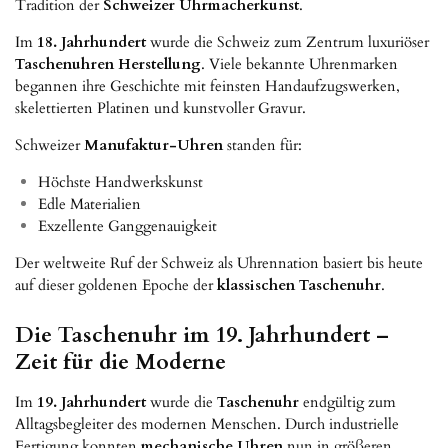
Tradition der
Schweizer Uhrmacherkunst
.
Im
18. Jahrhundert
wurde die Schweiz zum Zentrum luxuriöser
Taschenuhren Herstellung
. Viele bekannte Uhrenmarken
begannen ihre Geschichte mit feinsten Handaufzugswerken,
skelettierten Platinen und kunstvoller Gravur.
Schweizer
Manufaktur-Uhren
standen für:
Höchste Handwerkskunst
Edle Materialien
Exzellente Ganggenauigkeit
Der weltweite Ruf der Schweiz als Uhrennation basiert bis heute
auf dieser goldenen Epoche der
klassischen Taschenuhr
.
Die Taschenuhr im 19. Jahrhundert –
Zeit für die Moderne
Im
19. Jahrhundert
wurde die
Taschenuhr
endgültig zum
Alltagsbegleiter des modernen Menschen. Durch industrielle
Fertigung konnten
mechanische Uhren
nun in größeren