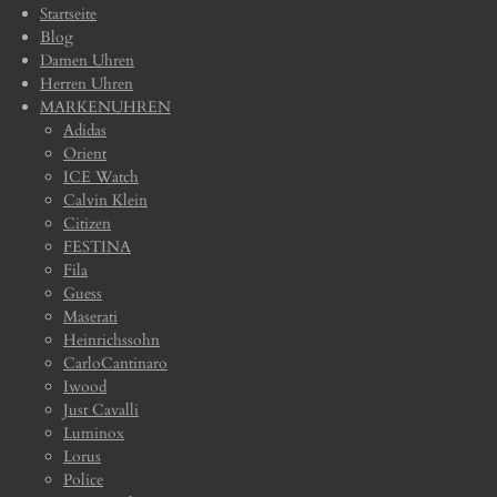
Startseite
Blog
Damen Uhren
Herren Uhren
MARKENUHREN
Adidas
Orient
ICE Watch
Calvin Klein
Citizen
FESTINA
Fila
Guess
Maserati
Heinrichssohn
CarloCantinaro
Iwood
Just Cavalli
Luminox
Lorus
Police