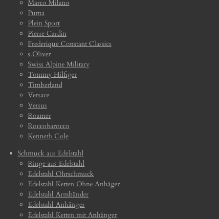
Marco Milano
Puma
Plein Sport
Pierre Cardin
Frederique Constant Classics
s.Oliver
Swiss Alpine Military
Tommy Hilfiger
Timberland
Versace
Versus
Roamer
Roccobarocco
Kenneth Cole
Schmuck aus Edelstahl
Ringe aus Edelstahl
Edelstahl Ohrschmuck
Edelstahl Ketten Ohne Anhäger
Edelstahl Armbänder
Edelstahl Anhänger
Edelstahl Ketten mit Anhänger