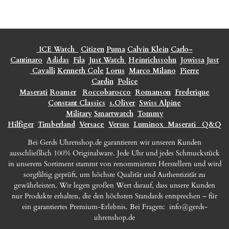
ICE Watch
Citizen
Puma
Calvin Klein
Carlo-
Cantinaro
Adidas
Fila
Just Watch
Heinrichssohn
Jowissa
Just
Cavalli
Kenneth Cole
Lorus
Marco Milano
Pierre
Cardin
Police
Maserati
Roamer
Roccobarocco
Romanson
Frederique
Constant Classics
s.Oliver
Swiss Alpine
Military
Smartwatch
Tommy
Hilfiger
Timberland
Versace
Versus
Luminox
Maserati
Q&Q
Bei Gerds Uhrenshop.de garantieren wir unseren Kunden
ausschließlich 100% Originalware. Jede Uhr und jedes Schmuckstück
in unserem Sortiment stammt von renommierten Herstellern und wird
sorgfältig geprüft, um höchste Qualität und Authentizität zu
gewährleisten. Wir legen großen Wert darauf, dass unsere Kunden
nur Produkte erhalten, die den höchsten Standards entsprechen – für
ein garantiertes Premium-Erlebnis. Bei Fragen:
info@gerds-
uhrenshop.de