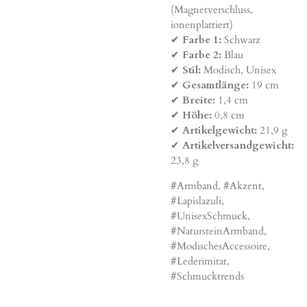
(Magnetverschluss,
ionenplattiert)
✔
Farbe 1:
Schwarz
✔
Farbe 2:
Blau
✔
Stil:
Modisch, Unisex
✔
Gesamtlänge:
19 cm
✔
Breite:
1,4 cm
✔
Höhe:
0,8 cm
✔
Artikelgewicht:
21,9 g
✔
Artikelversandgewicht:
23,8 g
#Armband, #Akzent,
#Lapislazuli,
#UnisexSchmuck,
#NatursteinArmband,
#ModischesAccessoire,
#Lederimitat,
#Schmucktrends