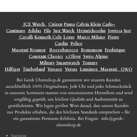
ICE Watch
Citizen
Puma
Calvin Klein
Carlo-
Cantinaro
Adidas
Fila
Just Watch
Heinrichssohn
Jowissa
Just
Cavalli
Kenneth Cole
Lorus
Marco Milano
Pierre
Cardin
Police
Maserati
Roamer
Roccobarocco
Romanson
Frederique
Constant Classics
s.Oliver
Swiss Alpine
Military
Smartwatch
Tommy
Hilfiger
Timberland
Versace
Versus
Luminox
Maserati
Q&Q
Bei Gerds Uhrenshop.de garantieren wir unseren Kunden
ausschließlich 100% Originalware. Jede Uhr und jedes Schmuckstück
in unserem Sortiment stammt von renommierten Herstellern und wird
sorgfältig geprüft, um höchste Qualität und Authentizität zu
gewährleisten. Wir legen großen Wert darauf, dass unsere Kunden
nur Produkte erhalten, die den höchsten Standards entsprechen – für
ein garantiertes Premium-Erlebnis. Bei Fragen:
info@gerds-
uhrenshop.de
Startseite