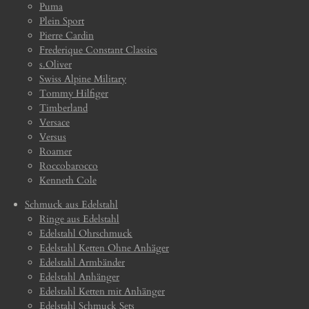
Puma
Plein Sport
Pierre Cardin
Frederique Constant Classics
s.Oliver
Swiss Alpine Military
Tommy Hilfiger
Timberland
Versace
Versus
Roamer
Roccobarocco
Kenneth Cole
Schmuck aus Edelstahl
Ringe aus Edelstahl
Edelstahl Ohrschmuck
Edelstahl Ketten Ohne Anhäger
Edelstahl Armbänder
Edelstahl Anhänger
Edelstahl Ketten mit Anhänger
Edelstahl Schmuck Sets