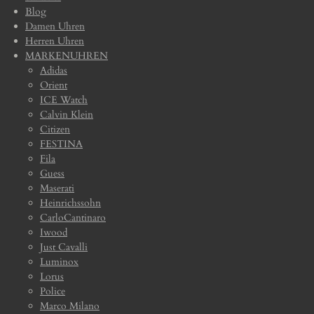
Blog
Damen Uhren
Herren Uhren
MARKENUHREN
Adidas
Orient
ICE Watch
Calvin Klein
Citizen
FESTINA
Fila
Guess
Maserati
Heinrichssohn
CarloCantinaro
Iwood
Just Cavalli
Luminox
Lorus
Police
Marco Milano