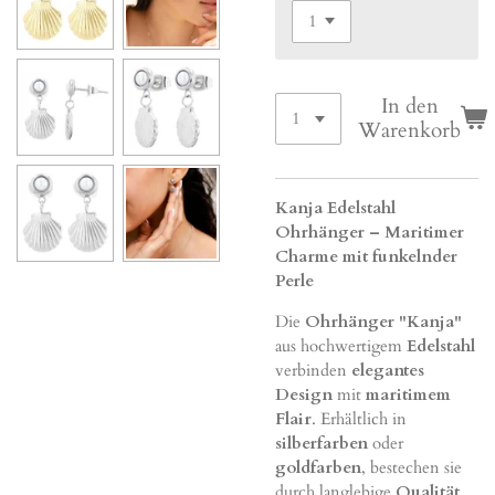
In den
Warenkorb
Kanja Edelstahl
Ohrhänger – Maritimer
Charme mit funkelnder
Perle
Die
Ohrhänger "Kanja"
aus hochwertigem
Edelstahl
verbinden
elegantes
Design
mit
maritimem
Flair
. Erhältlich in
silberfarben
oder
goldfarben
, bestechen sie
durch langlebige
Qualität