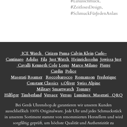
#Luxusschmuck,
#ZeitlosesDesign,
#SchmuckFürJedenAnlass
ICE Watch
Citizen
Puma
Calvin Klein
Carlo-
Cantinaro
Adidas
Fila
Just Watch
Heinrichssohn
Jowissa
Just
Cavalli
Kenneth Cole
Lorus
Marco Milano
Pierre
Cardin
Police
Maserati
Roamer
Roccobarocco
Romanson
Frederique
Constant Classics
s.Oliver
Swiss Alpine
Military
Smartwatch
Tommy
Hilfiger
Timberland
Versace
Versus
Luminox
Maserati
Q&Q
Bei Gerds Uhrenshop.de garantieren wir unseren Kunden
ausschließlich 100% Originalware. Jede Uhr und jedes Schmuckstück
in unserem Sortiment stammt von renommierten Herstellern und wird
sorgfältig geprüft, um höchste Qualität und Authentizität zu