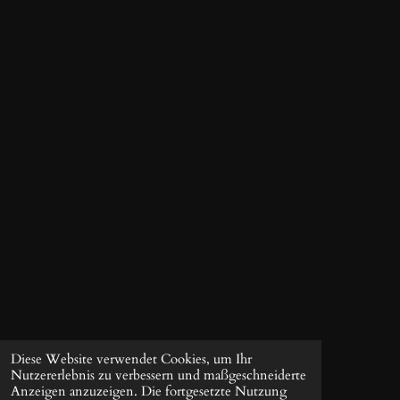
g
a
:
b
s
3
e
.
n
9
d
S
e
t
n
e
r
n
e
Diese Website verwendet Cookies, um Ihr
Nutzererlebnis zu verbessern und maßgeschneiderte
Anzeigen anzuzeigen. Die fortgesetzte Nutzung