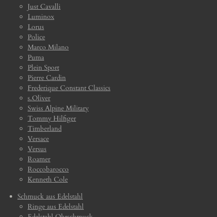
Just Cavalli
Luminox
Lorus
Police
Marco Milano
Puma
Plein Sport
Pierre Cardin
Frederique Constant Classics
s.Oliver
Swiss Alpine Military
Tommy Hilfiger
Timberland
Versace
Versus
Roamer
Roccobarocco
Kenneth Cole
Schmuck aus Edelstahl
Ringe aus Edelstahl
Edelstahl Ohrschmuck