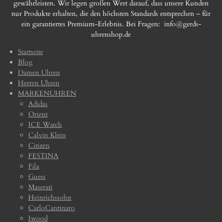
gewährleisten. Wir legen großen Wert darauf, dass unsere Kunden
nur Produkte erhalten, die den höchsten Standards entsprechen – für
ein garantiertes Premium-Erlebnis. Bei Fragen:
info@gerds-
uhrenshop.de
Startseite
Blog
Damen Uhren
Herren Uhren
MARKENUHREN
Adidas
Orient
ICE Watch
Calvin Klein
Citizen
FESTINA
Fila
Guess
Maserati
Heinrichssohn
CarloCantinaro
Iwood