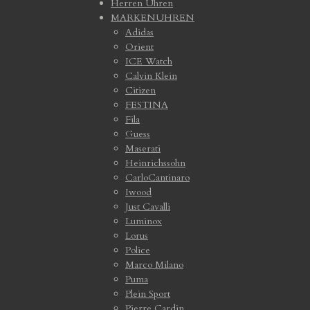
Herren Uhren
MARKENUHREN
Adidas
Orient
ICE Watch
Calvin Klein
Citizen
FESTINA
Fila
Guess
Maserati
Heinrichssohn
CarloCantinaro
Iwood
Just Cavalli
Luminox
Lorus
Police
Marco Milano
Puma
Plein Sport
Pierre Cardin