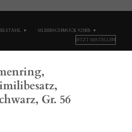
DELSTAHL
SILBERSCHMUCK 925ER
JETZT BESTELLEN
menring,
imilibesatz,
schwarz, Gr. 56