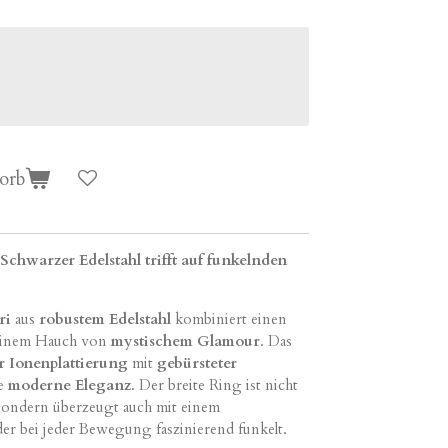
orb
chwarzer Edelstahl trifft auf funkelnden
ri
aus
robustem Edelstahl
kombiniert einen
einem Hauch von
mystischem Glamour
. Das
r Ionenplattierung
mit
gebürsteter
ne
moderne Eleganz
. Der breite Ring ist nicht
 sondern überzeugt auch mit einem
 der bei jeder Bewegung faszinierend funkelt.