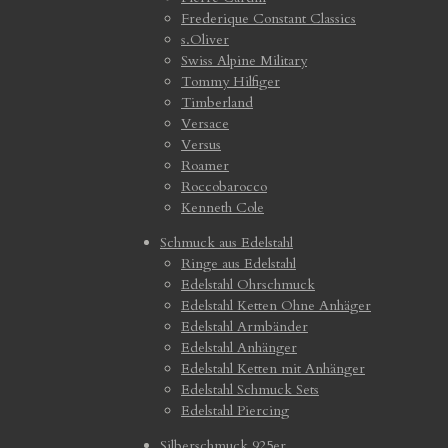
Frederique Constant Classics
s.Oliver
Swiss Alpine Military
Tommy Hilfiger
Timberland
Versace
Versus
Roamer
Roccobarocco
Kenneth Cole
Schmuck aus Edelstahl
Ringe aus Edelstahl
Edelstahl Ohrschmuck
Edelstahl Ketten Ohne Anhäger
Edelstahl Armbänder
Edelstahl Anhänger
Edelstahl Ketten mit Anhänger
Edelstahl Schmuck Sets
Edelstahl Piercing
Silberschmuck 925er