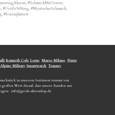
amenringAkzent, #SchmuckMitGravur,
tz, #Größe56Ring, #MystischerSchmuck,
, #Ionenplattiert
lli
Kenneth Cole
Lorus
Marco Milano
Pierre
 Alpine Military
Smartwatch
Tommy
hmuckstück in unserem Sortiment stammt von
gen großen Wert darauf, dass unsere Kunden nur
Fragen:
info@gerds-uhrenshop.de