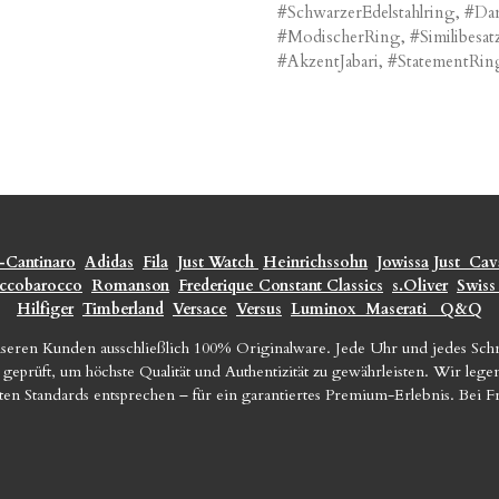
#SchwarzerEdelstahlring, #D
#ModischerRing, #Similibesa
#AkzentJabari, #StatementRing
-Cantinaro
Adidas
Fila
Just Watch
Heinrichssohn
Jowissa
Just
Cava
ccobarocco
Romanson
Frederique Constant Classics
s.Oliver
Swiss
Hilfiger
Timberland
Versace
Versus
Luminox
Maserati
Q&Q
seren Kunden ausschließlich 100% Originalware. Jede Uhr und jedes Sc
geprüft, um höchste Qualität und Authentizität zu gewährleisten. Wir le
sten Standards entsprechen – für ein garantiertes Premium-Erlebnis. Bei 