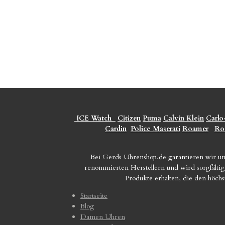
ICE Watch
Citizen
Puma
Calvin Klein
Carlo
Cardin
Police
Maserati
Roamer
Ro
Bei Gerds Uhrenshop.de garantieren wir un
renommierten Herstellern und wird sorgfältig 
Produkte erhalten, die den höch
Startseite
Blog
Damen Uhren