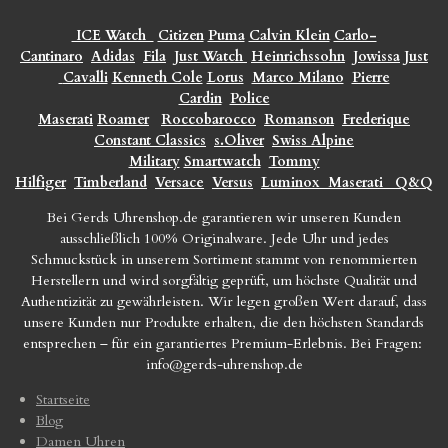
ICE Watch
Citizen
Puma
Calvin Klein
Carlo-
Cantinaro
Adidas
Fila
Just Watch
Heinrichssohn
Jowissa
Just
Cavalli
Kenneth Cole
Lorus
Marco Milano
Pierre
Cardin
Police
Maserati
Roamer
Roccobarocco
Romanson
Frederique
Constant Classics
s.Oliver
Swiss Alpine
Military
Smartwatch
Tommy
Hilfiger
Timberland
Versace
Versus
Luminox
Maserati
Q&Q
Bei Gerds Uhrenshop.de garantieren wir unseren Kunden
ausschließlich 100% Originalware. Jede Uhr und jedes
Schmuckstück in unserem Sortiment stammt von renommierten
Herstellern und wird sorgfältig geprüft, um höchste Qualität und
Authentizität zu gewährleisten. Wir legen großen Wert darauf, dass
unsere Kunden nur Produkte erhalten, die den höchsten Standards
entsprechen – für ein garantiertes Premium-Erlebnis. Bei Fragen:
info@gerds-uhrenshop.de
Startseite
Blog
Damen Uhren