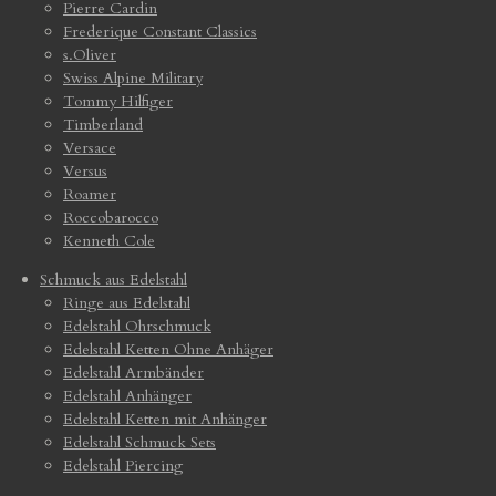
Pierre Cardin
Frederique Constant Classics
s.Oliver
Swiss Alpine Military
Tommy Hilfiger
Timberland
Versace
Versus
Roamer
Roccobarocco
Kenneth Cole
Schmuck aus Edelstahl
Ringe aus Edelstahl
Edelstahl Ohrschmuck
Edelstahl Ketten Ohne Anhäger
Edelstahl Armbänder
Edelstahl Anhänger
Edelstahl Ketten mit Anhänger
Edelstahl Schmuck Sets
Edelstahl Piercing