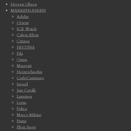
Herren Uhren
MARKENUHREN
Adidas
Orient
ICE Watch
Calvin Klein
Citizen
FESTINA
Fila
Guess
Maserati
Heinrichssohn
CarloCantinaro
Iwood
Just Cavalli
Luminox
Lorus
Police
Marco Milano
Puma
Plein Sport