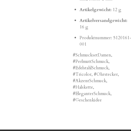
Artikelgewicht:
12 g
Artikelversandgewicht:
16 g
Produktnummer:
5120161
001
#SchmucksetDamen,
#PerlmuttSchmuck,
#EdelstahlSchmuck,
#Tricolor, #Ohrstecker,
#AkzentSchmuck,
#Halskette,
#EleganterSchmuck,
#Geschenkidee