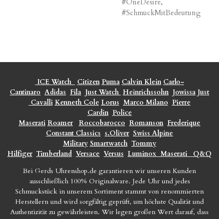
#OneDesire,
#SchmuckMitBedeutung
ICE Watch
Citizen
Puma
Calvin Klein
Carlo-
Cantinaro
Adidas
Fila
Just Watch
Heinrichssohn
Jowissa
Just
Cavalli
Kenneth Cole
Lorus
Marco Milano
Pierre
Cardin
Police
Maserati
Roamer
Roccobarocco
Romanson
Frederique
Constant Classics
s.Oliver
Swiss Alpine
Military
Smartwatch
Tommy
Hilfiger
Timberland
Versace
Versus
Luminox
Maserati
Q&Q
Bei Gerds Uhrenshop.de garantieren wir unseren Kunden
ausschließlich 100% Originalware. Jede Uhr und jedes
Schmuckstück in unserem Sortiment stammt von renommierten
Herstellern und wird sorgfältig geprüft, um höchste Qualität und
Authentizität zu gewährleisten. Wir legen großen Wert darauf, dass