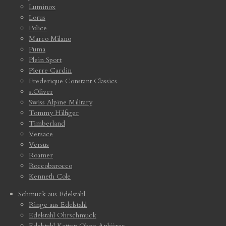
Luminox
Lorus
Police
Marco Milano
Puma
Plein Sport
Pierre Cardin
Frederique Constant Classics
s.Oliver
Swiss Alpine Military
Tommy Hilfiger
Timberland
Versace
Versus
Roamer
Roccobarocco
Kenneth Cole
Schmuck aus Edelstahl
Ringe aus Edelstahl
Edelstahl Ohrschmuck
Edelstahl Ketten Ohne Anhäger