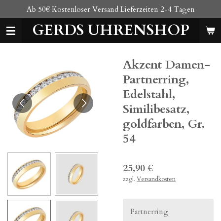
Ab 50€ Kostenloser Versand Lieferzeiten 2-4 Tagen
Zum
Hauptinhalt
GERDS UHRENSHOP
springen
Akzent Damen-
Partnerring,
Edelstahl,
Similibesatz,
goldfarben, Gr.
54
25,90 €
zzgl.
Versandkosten
Partnerring