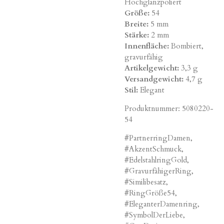
Hochglanzpoliert
Größe:
54
Breite:
5 mm
Stärke:
2 mm
Innenfläche:
Bombiert,
gravurfähig
Artikelgewicht:
3,3 g
Versandgewicht:
4,7 g
Stil:
Elegant
Produktnummer:
5080220-
54
#PartnerringDamen,
#AkzentSchmuck,
#EdelstahlringGold,
#GravurfähigerRing,
#Similibesatz,
#RingGröße54,
#EleganterDamenring,
#SymbolDerLiebe,