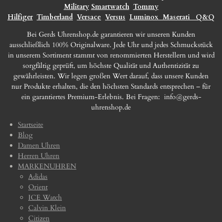
Military
Smartwatch
Tommy
Hilfiger
Timberland
Versace
Versus
Luminox
Maserati
Q&Q
Bei Gerds Uhrenshop.de garantieren wir unseren Kunden
ausschließlich 100% Originalware. Jede Uhr und jedes Schmuckstück
in unserem Sortiment stammt von renommierten Herstellern und wird
sorgfältig geprüft, um höchste Qualität und Authentizität zu
gewährleisten. Wir legen großen Wert darauf, dass unsere Kunden
nur Produkte erhalten, die den höchsten Standards entsprechen – für
ein garantiertes Premium-Erlebnis. Bei Fragen:
info@gerds-
uhrenshop.de
Startseite
Blog
Damen Uhren
Herren Uhren
MARKENUHREN
Adidas
Orient
ICE Watch
Calvin Klein
Citizen