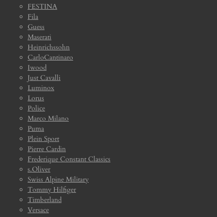
FESTINA
Fila
Guess
Maserati
Heinrichssohn
CarloCantinaro
Iwood
Just Cavalli
Luminox
Lorus
Police
Marco Milano
Puma
Plein Sport
Pierre Cardin
Frederique Constant Classics
s.Oliver
Swiss Alpine Military
Tommy Hilfiger
Timberland
Versace