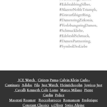
#EdelstahlringSilber,
#AkzentNobleTriumph,
#GravurfähigerRing,
#DamenringZirkonia,
#VerlobungsringDamen,
#Schmuckliebe,
#EdelstahlSchmuck,
#DamenPartnerring,
#SymbolDerLiebe
ICE Watch
Citizen
Puma
Calvin Klein
Carlo-
Cantinaro
Adidas
Fila
Just Watch
Heinrichssohn
Jowissa
Just
Cavalli
Kenneth Cole
Lorus
Marco Milano
Pierre
Cardin
Police
Maserati
Roamer
Roccobarocco
Romanson
Frederique
Constant Classics
s.Oliver
Swiss Alpine