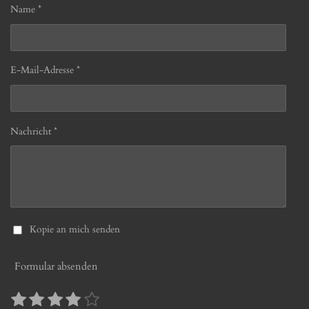
Name *
E-Mail-Adresse *
Nachricht *
Kopie an mich senden
Formular absenden
1
2
3
4
5
B
B