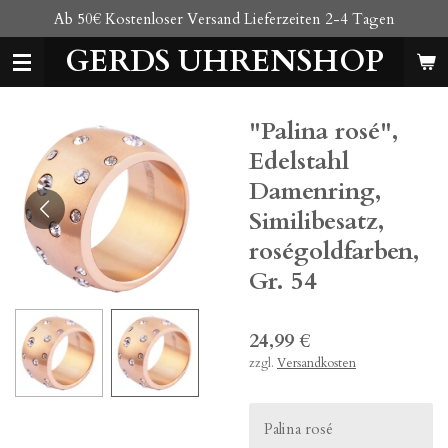
Ab 50€ Kostenloser Versand Lieferzeiten 2-4 Tagen
Zum
Hauptinhalt
GERDS UHRENSHOP
springen
"Palina rosé",
Edelstahl
Damenring,
Similibesatz,
roségoldfarben,
Gr. 54
24,99 €
zzgl.
Versandkosten
Palina rosé