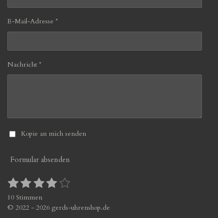
E-Mail-Adresse *
Nachricht *
Kopie an mich senden
Formular absenden
1
2
3
4
5
B
B
S
S
S
S
S
e
e
10 Stimmen
w
w
t
t
t
t
t
© 2022 - 2026 gerds-uhrenshop.de
e
e
e
e
e
e
e