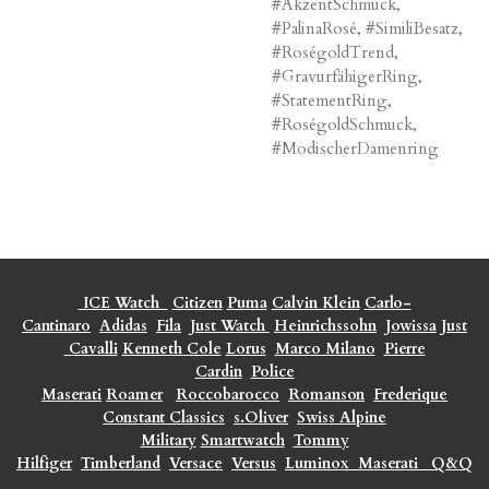
#AkzentSchmuck,
#PalinaRosé, #SimiliBesatz,
#RoségoldTrend,
#GravurfähigerRing,
#StatementRing,
#RoségoldSchmuck,
#ModischerDamenring
ICE Watch
Citizen
Puma
Calvin Klein
Carlo-
Cantinaro
Adidas
Fila
Just Watch
Heinrichssohn
Jowissa
Just
Cavalli
Kenneth Cole
Lorus
Marco Milano
Pierre
Cardin
Police
Maserati
Roamer
Roccobarocco
Romanson
Frederique
Constant Classics
s.Oliver
Swiss Alpine
Military
Smartwatch
Tommy
Hilfiger
Timberland
Versace
Versus
Luminox
Maserati
Q&Q