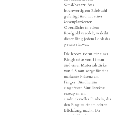
Similibesatz
. Aus
hochwertigem Edelstahl
gefertigt und mit einer
ionenplattierten
Oberfläche
in edlem
Roségold veredelt, verleiht
dieser Ring jedem Look das
gewisse Etwas.
Die
breite Form
mit einer
Ringbreite von 14 mm
und einer
Materialstärke
von 2,5 mm
sorgt für eine
markante Präsenz am
Finger. Rundherum
eingefasste
Similisteine
erzeugen ein
eindrucksvolles Funkeln, das
den Ring zu einem echten
Blickfang
macht. Die