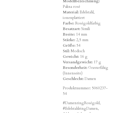
Modellbezeichnung:
Palina rosé
Material:
Edelstahl,
ionenplattiert
Farbe:
Roségoldfarbig
Besatzart:
Simili
Breite:
14 mm
Stärke:
2,5 mm
Größe:
54
Stil:
Modisch
Gewicht:
16 g
Versandgewicht:
17 g
Besonderheit:
Gravurfähig
(Innenseite)
Geschlecht:
Damen
Produktnummer:
5060237-
54
#DamenringRoségold,
#EdelstahlringDamen,