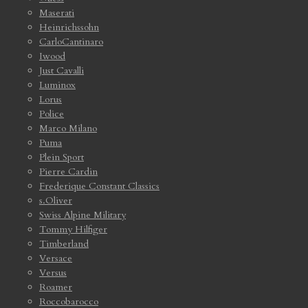
Maserati
Heinrichssohn
CarloCantinaro
Iwood
Just Cavalli
Luminox
Lorus
Police
Marco Milano
Puma
Plein Sport
Pierre Cardin
Frederique Constant Classics
s.Oliver
Swiss Alpine Military
Tommy Hilfiger
Timberland
Versace
Versus
Roamer
Roccobarocco