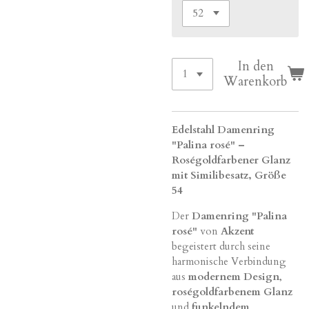
In den
Warenkorb
Edelstahl Damenring
"Palina rosé" –
Roségoldfarbener Glanz
mit Similibesatz, Größe
54
Der
Damenring "Palina
rosé"
von
Akzent
begeistert durch seine
harmonische Verbindung
aus
modernem Design
,
roségoldfarbenem Glanz
und
funkelndem