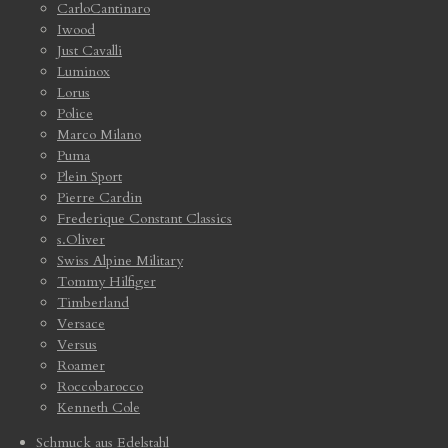
CarloCantinaro
Iwood
Just Cavalli
Luminox
Lorus
Police
Marco Milano
Puma
Plein Sport
Pierre Cardin
Frederique Constant Classics
s.Oliver
Swiss Alpine Military
Tommy Hilfiger
Timberland
Versace
Versus
Roamer
Roccobarocco
Kenneth Cole
Schmuck aus Edelstahl