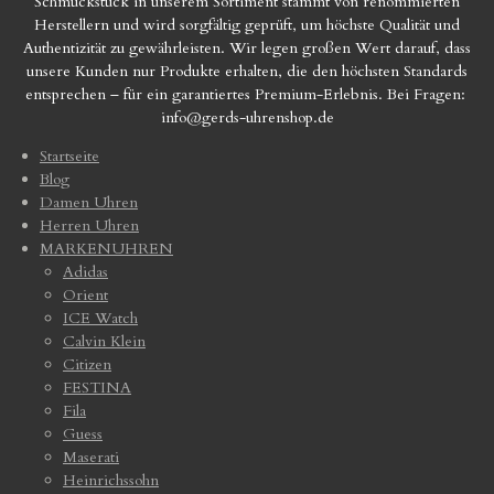
Schmuckstück in unserem Sortiment stammt von renommierten
Herstellern und wird sorgfältig geprüft, um höchste Qualität und
Authentizität zu gewährleisten. Wir legen großen Wert darauf, dass
unsere Kunden nur Produkte erhalten, die den höchsten Standards
entsprechen – für ein garantiertes Premium-Erlebnis. Bei Fragen:
info@gerds-uhrenshop.de
Startseite
Blog
Damen Uhren
Herren Uhren
MARKENUHREN
Adidas
Orient
ICE Watch
Calvin Klein
Citizen
FESTINA
Fila
Guess
Maserati
Heinrichssohn