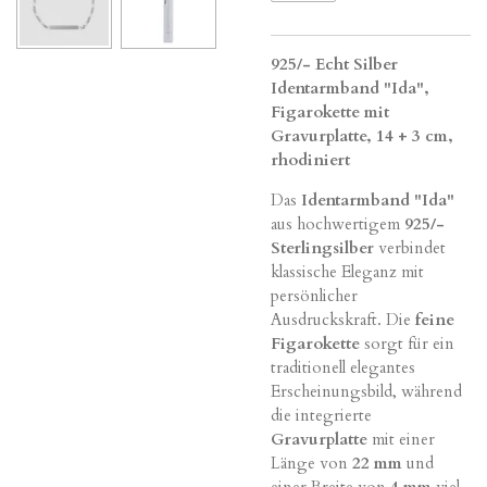
925/- Echt Silber
Identarmband "Ida",
Figarokette mit
Gravurplatte, 14 + 3 cm,
rhodiniert
Das
Identarmband "Ida"
aus hochwertigem
925/-
Sterlingsilber
verbindet
klassische Eleganz mit
persönlicher
Ausdruckskraft. Die
feine
Figarokette
sorgt für ein
traditionell elegantes
Erscheinungsbild, während
die integrierte
Gravurplatte
mit einer
Länge von
22 mm
und
einer Breite von
4 mm
viel