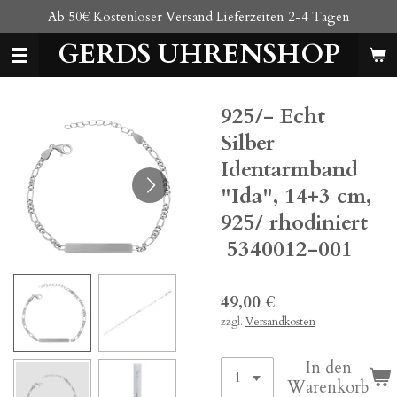
Ab 50€ Kostenloser Versand Lieferzeiten 2-4 Tagen
Zum
Hauptinhalt
GERDS UHRENSHOP
springen
925/- Echt
Silber
Identarmband
"Ida", 14+3 cm,
925/ rhodiniert
5340012-001
49,00 €
zzgl.
Versandkosten
In den
Warenkorb