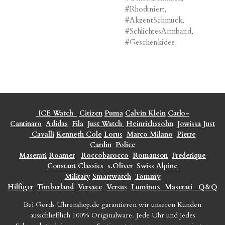
#Rhodiniert,
#AkzentSchmuck,
#SchlichtesArmband,
#Geschenkidee
ICE Watch
Citizen
Puma
Calvin Klein
Carlo-
Cantinaro
Adidas
Fila
Just Watch
Heinrichssohn
Jowissa
Just
Cavalli
Kenneth Cole
Lorus
Marco Milano
Pierre
Cardin
Police
Maserati
Roamer
Roccobarocco
Romanson
Frederique
Constant Classics
s.Oliver
Swiss Alpine
Military
Smartwatch
Tommy
Hilfiger
Timberland
Versace
Versus
Luminox
Maserati
Q&Q
Bei Gerds Uhrenshop.de garantieren wir unseren Kunden
ausschließlich 100% Originalware. Jede Uhr und jedes