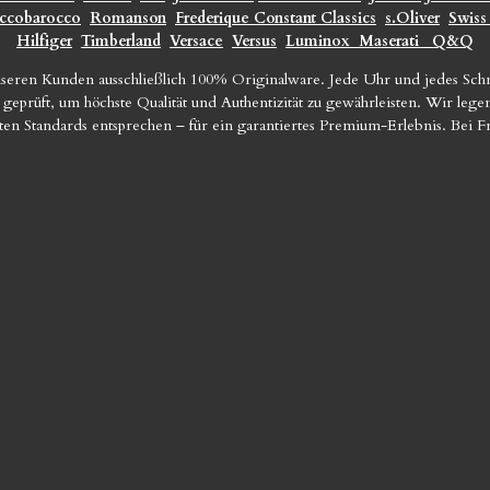
ccobarocco
Romanson
Frederique Constant Classics
s.Oliver
Swiss
Hilfiger
Timberland
Versace
Versus
Luminox
Maserati
Q&Q
seren Kunden ausschließlich 100% Originalware. Jede Uhr und jedes Sc
geprüft, um höchste Qualität und Authentizität zu gewährleisten. Wir le
sten Standards entsprechen – für ein garantiertes Premium-Erlebnis. Bei 