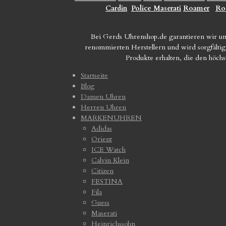
Cardin
Police
Maserati
Roamer
Ro
Bei Gerds Uhrenshop.de garantieren wir un
renommierten Herstellern und wird sorgfältig 
Produkte erhalten, die den höch
Startseite
Blog
Damen Uhren
Herren Uhren
MARKENUHREN
Adidas
Orient
ICE Watch
Calvin Klein
Citizen
FESTINA
Fila
Guess
Maserati
Heinrichssohn