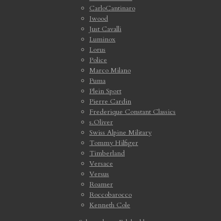
CarloCantinaro
Iwood
Just Cavalli
Luminox
Lorus
Police
Marco Milano
Puma
Plein Sport
Pierre Cardin
Frederique Constant Classics
s.Oliver
Swiss Alpine Military
Tommy Hilfiger
Timberland
Versace
Versus
Roamer
Roccobarocco
Kenneth Cole