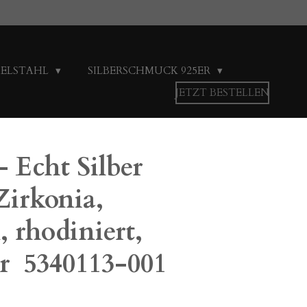
DELSTAHL
SILBERSCHMUCK 925ER
JETZT BESTELLEN
- Echt Silber
irkonia,
, rhodiniert,
r 5340113-001