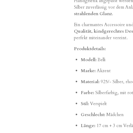
Handgelenk angepasst werden
Silber zuverlässig vor dem An
strahlenden Glanz
.
Ein charmantes Accessoire un
Qualität, kindgerechtes De
perfekt miteinander vereint.
Produktdetails:
Modell:
Belli
Marke:
Akzent
Material:
925/- Silber, rho
Farbe:
Silberfarbig, mit rot
Stil:
Verspielt
Geschlecht:
Mädchen
Länge:
17 cm + 3 cm Verl