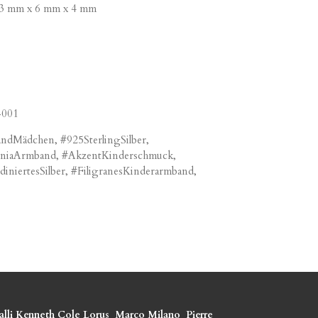
13 mm x 6 mm x 4 mm
-001
ndMädchen, #925SterlingSilber,
oniaArmband, #AkzentKinderschmuck,
iertesSilber, #FiligranesKinderarmband,
lli
Kenneth Cole
Lorus
Marco Milano
Pierre