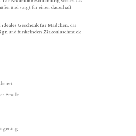
. Die
Rhodiumbeschichtung
schützt das
laufen und sorgt für einen
dauerhaft
d
ideales Geschenk für Mädchen
, das
sign
und
funkelnden Zirkoniaschmuck
diniert
er Emaille
ängerung