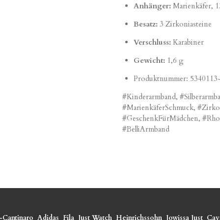
Anhänger:
Marienkäfer, 
Besatz:
3 Zirkoniasteine
Verschluss:
Karabiner
Gewicht:
1,6 g
Produktnummer:
5340113
#Kinderarmband, #Silberarmba
#MarienkäferSchmuck, #Zirk
#GeschenkFürMädchen, #Rhodin
#BelliArmband
-Cantinaro
Adidas
Fila
Just Watch
Heinrichssohn
Jowissa
Just
Cava