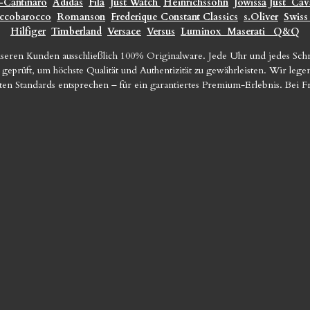
-Cantinaro
Adidas
Fila
Just Watch
Heinrichssohn
Jowissa
Just
Cava
ccobarocco
Romanson
Frederique Constant Classics
s.Oliver
Swiss
Hilfiger
Timberland
Versace
Versus
Luminox
Maserati
Q&Q
seren Kunden ausschließlich 100% Originalware. Jede Uhr und jedes Sc
geprüft, um höchste Qualität und Authentizität zu gewährleisten. Wir le
sten Standards entsprechen – für ein garantiertes Premium-Erlebnis. Bei 