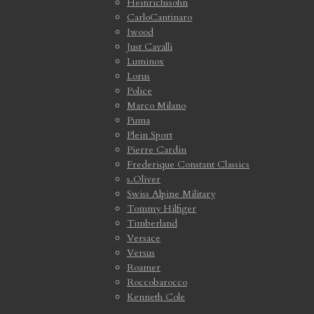
Heinrichssohn
CarloCantinaro
Iwood
Just Cavalli
Luminox
Lorus
Police
Marco Milano
Puma
Plein Sport
Pierre Cardin
Frederique Constant Classics
s.Oliver
Swiss Alpine Military
Tommy Hilfiger
Timberland
Versace
Versus
Roamer
Roccobarocco
Kenneth Cole