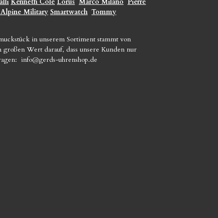
lli
Kenneth Cole
Lorus
Marco Milano
Pierre
 Alpine Military
Smartwatch
Tommy
hmuckstück in unserem Sortiment stammt von
gen großen Wert darauf, dass unsere Kunden nur
Fragen:
info@gerds-uhrenshop.de