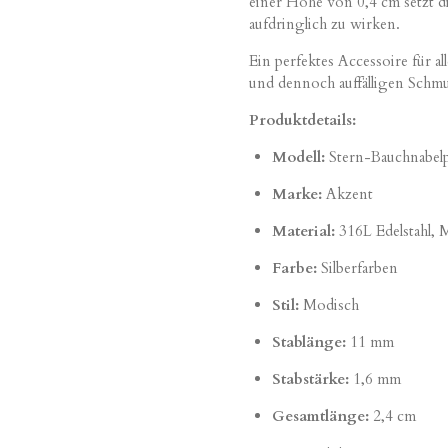
einer Höhe von 0,4 cm setzt di
aufdringlich zu wirken.
Ein perfektes Accessoire für al
und dennoch auffälligen Schm
Produktdetails:
Modell:
Stern-Bauchnabelp
Marke:
Akzent
Material:
316L Edelstahl, 
Farbe:
Silberfarben
Stil:
Modisch
Stablänge:
11 mm
Stabstärke:
1,6 mm
Gesamtlänge:
2,4 cm