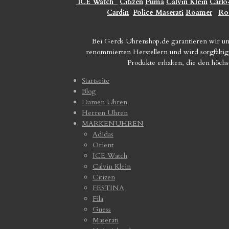
ICE Watch
Citizen
Puma
Calvin Klein
Carlo
Cardin
Police
Maserati
Roamer
Ro
Bei Gerds Uhrenshop.de garantieren wir un
renommierten Herstellern und wird sorgfältig 
Produkte erhalten, die den höch
Startseite
Blog
Damen Uhren
Herren Uhren
MARKENUHREN
Adidas
Orient
ICE Watch
Calvin Klein
Citizen
FESTINA
Fila
Guess
Maserati