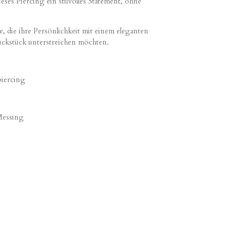
eses Piercing ein stilvolles Statement, ohne
le, die ihre Persönlichkeit mit einem eleganten
uckstück unterstreichen möchten.
iercing
Messing