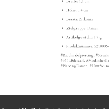
Breite:
1,1 cm
Höhe:
0,4 cm
Besatz:
Zirkonia
Zielgruppe:
Damen
Artikelgewicht:
1,7 g
Produktnummer:
5210005
#Bauchnabelpiercing, #SternPi
#316LEdelstahl, #ModischerB
#PiercingDamen, #Hautfreun