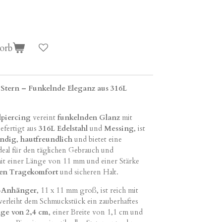
orb
Stern – Funkelnde Eleganz aus 316L
piercing
vereint
funkelnden Glanz
mit
efertigt aus
316L Edelstahl
und
Messing
, ist
ändig
,
hautfreundlich
und bietet eine
deal für den täglichen Gebrauch und
it einer Länge von 11 mm und einer Stärke
len Tragekomfort
und sicheren Halt.
-Anhänger
, 11 x 11 mm groß, ist reich mit
verleiht dem Schmuckstück ein zauberhaftes
ge von 2,4 cm
, einer Breite von 1,1 cm und