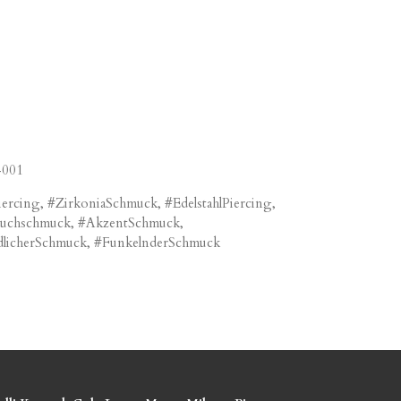
-001
ercing, #ZirkoniaSchmuck, #EdelstahlPiercing,
auchschmuck, #AkzentSchmuck,
dlicherSchmuck, #FunkelnderSchmuck