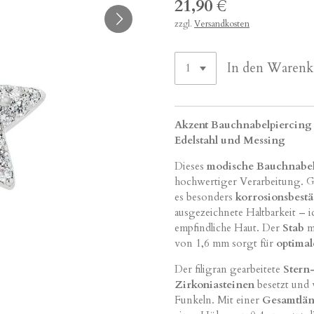
21,90 €
zzgl.
Versandkosten
In den Warenk
Akzent Bauchnabelpiercing 
Edelstahl und Messing
Dieses
modische Bauchnabel
hochwertiger Verarbeitung. G
es besonders
korrosionsbest
ausgezeichnete Haltbarkeit – i
empfindliche Haut. Der
Stab
m
von 1,6 mm sorgt für
optima
Der filigran gearbeitete
Stern
Zirkoniasteinen
besetzt und 
Funkeln. Mit einer
Gesamtlän