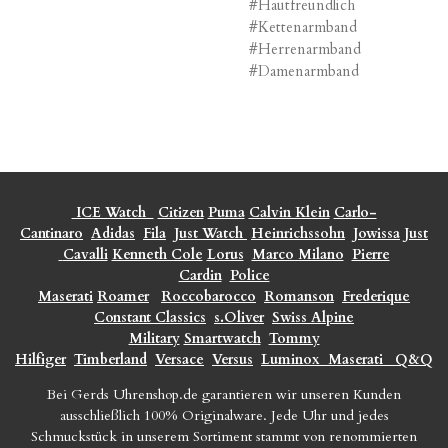
#Hautfreundlich
#Kettenarmband
#Herrenarmband
#Damenarmband
ICE Watch
Citizen
Puma
Calvin Klein
Carlo-
Cantinaro
Adidas
Fila
Just Watch
Heinrichssohn
Jowissa
Just
Cavalli
Kenneth Cole
Lorus
Marco Milano
Pierre
Cardin
Police
Maserati
Roamer
Roccobarocco
Romanson
Frederique
Constant Classics
s.Oliver
Swiss Alpine
Military
Smartwatch
Tommy
Hilfiger
Timberland
Versace
Versus
Luminox
Maserati
Q&Q
Bei Gerds Uhrenshop.de garantieren wir unseren Kunden
ausschließlich 100% Originalware. Jede Uhr und jedes
Schmuckstück in unserem Sortiment stammt von renommierten