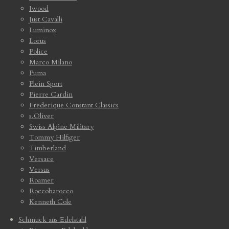
Iwood
Just Cavalli
Luminox
Lorus
Police
Marco Milano
Puma
Plein Sport
Pierre Cardin
Frederique Constant Classics
s.Oliver
Swiss Alpine Military
Tommy Hilfiger
Timberland
Versace
Versus
Roamer
Roccobarocco
Kenneth Cole
Schmuck aus Edelstahl