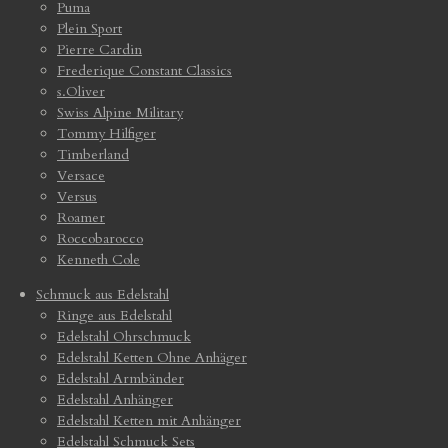
Puma
Plein Sport
Pierre Cardin
Frederique Constant Classics
s.Oliver
Swiss Alpine Military
Tommy Hilfiger
Timberland
Versace
Versus
Roamer
Roccobarocco
Kenneth Cole
Schmuck aus Edelstahl
Ringe aus Edelstahl
Edelstahl Ohrschmuck
Edelstahl Ketten Ohne Anhäger
Edelstahl Armbänder
Edelstahl Anhänger
Edelstahl Ketten mit Anhänger
Edelstahl Schmuck Sets