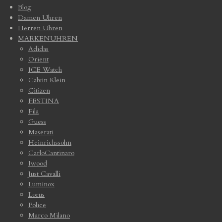
Blog
Damen Uhren
Herren Uhren
MARKENUHREN
Adidas
Orient
ICE Watch
Calvin Klein
Citizen
FESTINA
Fila
Guess
Maserati
Heinrichssohn
CarloCantinaro
Iwood
Just Cavalli
Luminox
Lorus
Police
Marco Milano