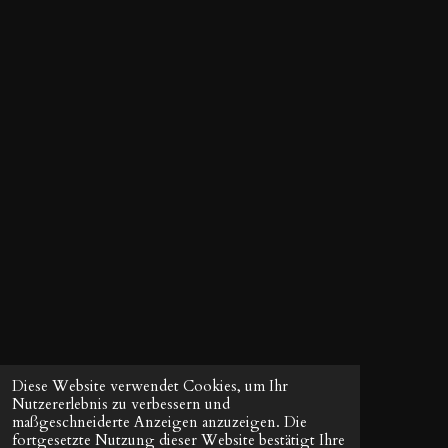
e
t
n
e
r
n
e
Diese Website verwendet Cookies, um Ihr
Nutzererlebnis zu verbessern und
maßgeschneiderte Anzeigen anzuzeigen. Die
fortgesetzte Nutzung dieser Website bestätigt Ihre