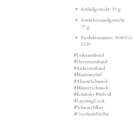
Artikelgewicht: 15 g
Artikelversandgewicht:
17 g
Produktnummer:
5040412
0225
#Lederarmband
#Herrenarmband
#Ankerarmband
#MaritimerStil
#AkzentSchmuck
#Männerschmuck
#Echtleder #Stilvoll
#LayeringLook
#SchwarzSilber
#GeschenkFürIhn