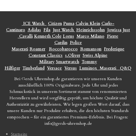
ICE Watch
Citizen
Puma
Calvin Klein
Carlo-
Cantinaro
Adidas
Fila
Just Watch
Heinrichssohn
Jowissa
Just
Cavalli
Kenneth Cole
Lorus
Marco Milano
Pierre
Cardin
Police
Maserati
Roamer
Roccobarocco
Romanson
Frederique
Constant Classics
s.Oliver
Swiss Alpine
Military
Smartwatch
Tommy
Hilfiger
Timberland
Versace
Versus
Luminox
Maserati
Q&Q
Bei Gerds Uhrenshop.de garantieren wir unseren Kunden
ausschließlich 100% Originalware. Jede Uhr und jedes
Schmuckstück in unserem Sortiment stammt von renommierten
Herstellern und wird sorgfältig geprüft, um höchste Qualität und
Authentizität zu gewährleisten. Wir legen großen Wert darauf, dass
unsere Kunden nur Produkte erhalten, die den höchsten Standards
entsprechen – für ein garantiertes Premium-Erlebnis. Bei Fragen:
info@gerds-uhrenshop.de
Startseite