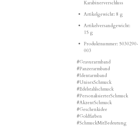
Karabinerverschluss
Artikelgewicht: 8 g
Artikelversandgewicht:
15 g
Produktnummer:
5030290
003
#Gravurarmband
#Panzerarmband
#Identarmband
#UnisexSchmuck
#Edelstahlschmuck
#PersonalisierterSchmuck
#AkzentSchmuck
#Geschenkidee
#Goldfarben
#SchmuckMitBedeutung