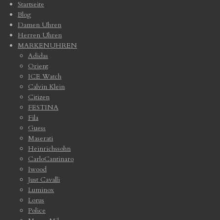
Startseite
Blog
Damen Uhren
Herren Uhren
MARKENUHREN
Adidas
Orient
ICE Watch
Calvin Klein
Citizen
FESTINA
Fila
Guess
Maserati
Heinrichssohn
CarloCantinaro
Iwood
Just Cavalli
Luminox
Lorus
Police