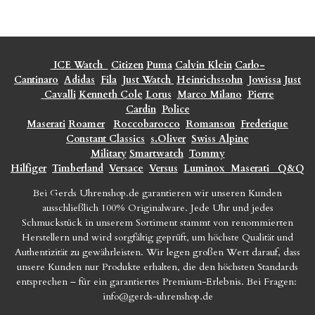
ICE Watch
Citizen
Puma
Calvin Klein
Carlo-
Cantinaro
Adidas
Fila
Just Watch
Heinrichssohn
Jowissa
Just
Cavalli
Kenneth Cole
Lorus
Marco Milano
Pierre
Cardin
Police
Maserati
Roamer
Roccobarocco
Romanson
Frederique
Constant Classics
s.Oliver
Swiss Alpine
Military
Smartwatch
Tommy
Hilfiger
Timberland
Versace
Versus
Luminox
Maserati
Q&Q
Bei Gerds Uhrenshop.de garantieren wir unseren Kunden
ausschließlich 100% Originalware. Jede Uhr und jedes
Schmuckstück in unserem Sortiment stammt von renommierten
Herstellern und wird sorgfältig geprüft, um höchste Qualität und
Authentizität zu gewährleisten. Wir legen großen Wert darauf, dass
unsere Kunden nur Produkte erhalten, die den höchsten Standards
entsprechen – für ein garantiertes Premium-Erlebnis. Bei Fragen:
info@gerds-uhrenshop.de