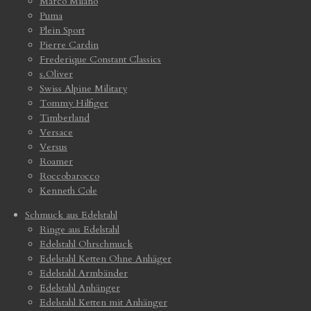
Marco Milano
Puma
Plein Sport
Pierre Cardin
Frederique Constant Classics
s.Oliver
Swiss Alpine Military
Tommy Hilfiger
Timberland
Versace
Versus
Roamer
Roccobarocco
Kenneth Cole
Schmuck aus Edelstahl
Ringe aus Edelstahl
Edelstahl Ohrschmuck
Edelstahl Ketten Ohne Anhäger
Edelstahl Armbänder
Edelstahl Anhänger
Edelstahl Ketten mit Anhänger