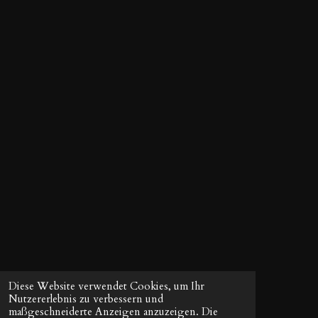
d
S
e
t
n
e
r
n
e
Diese Website verwendet Cookies, um Ihr
Nutzererlebnis zu verbessern und
maßgeschneiderte Anzeigen anzuzeigen. Die