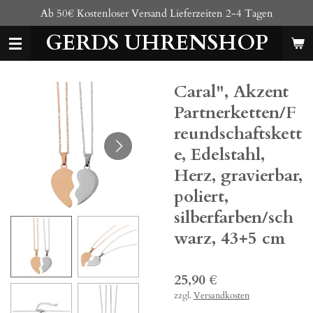
Ab 50€ Kostenloser Versand Lieferzeiten 2-4 Tagen
Zum
Hauptinhalt
GERDS UHRENSHOP
springen
Caral", Akzent
Partnerketten/F
reundschaftskett
e, Edelstahl,
Herz, gravierbar,
poliert,
silberfarben/sch
warz, 43+5 cm
25,90 €
zzgl.
Versandkosten