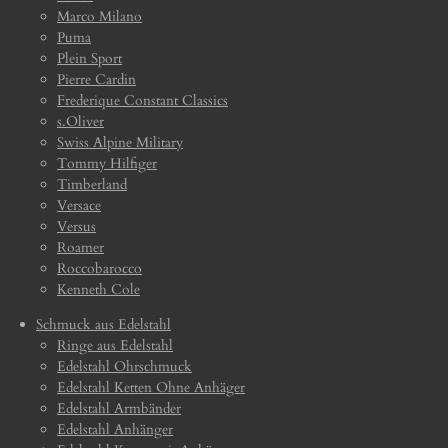
Marco Milano
Puma
Plein Sport
Pierre Cardin
Frederique Constant Classics
s.Oliver
Swiss Alpine Military
Tommy Hilfiger
Timberland
Versace
Versus
Roamer
Roccobarocco
Kenneth Cole
Schmuck aus Edelstahl
Ringe aus Edelstahl
Edelstahl Ohrschmuck
Edelstahl Ketten Ohne Anhäger
Edelstahl Armbänder
Edelstahl Anhänger