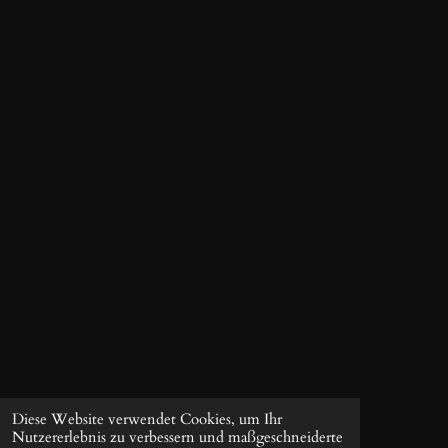
n
9
d
S
e
t
n
e
r
n
e
Diese Website verwendet Cookies, um Ihr
Nutzererlebnis zu verbessern und maßgeschneiderte