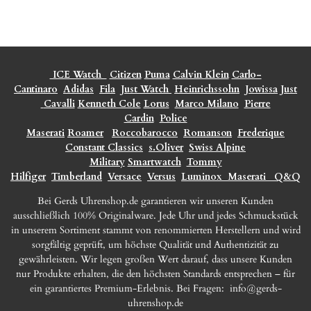
ICE Watch
Citizen
Puma
Calvin Klein
Carlo-
Cantinaro
Adidas
Fila
Just Watch
Heinrichssohn
Jowissa
Just
Cavalli
Kenneth Cole
Lorus
Marco Milano
Pierre
Cardin
Police
Maserati
Roamer
Roccobarocco
Romanson
Frederique
Constant Classics
s.Oliver
Swiss Alpine
Military
Smartwatch
Tommy
Hilfiger
Timberland
Versace
Versus
Luminox
Maserati
Q&Q
Bei Gerds Uhrenshop.de garantieren wir unseren Kunden
ausschließlich 100% Originalware. Jede Uhr und jedes Schmuckstück
in unserem Sortiment stammt von renommierten Herstellern und wird
sorgfältig geprüft, um höchste Qualität und Authentizität zu
gewährleisten. Wir legen großen Wert darauf, dass unsere Kunden
nur Produkte erhalten, die den höchsten Standards entsprechen – für
ein garantiertes Premium-Erlebnis. Bei Fragen:
info@gerds-
uhrenshop.de