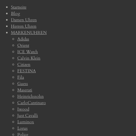
Startseite
Blog
Damen Uhren
Herren Uhren
MARKENUHREN
Adidas
Orient
ICE Watch
Calvin Klein
Citizen
FESTINA
Fila
Guess
Maserati
Heinrichssohn
CarloCantinaro
Iwood
Just Cavalli
Luminox
Lorus
Police