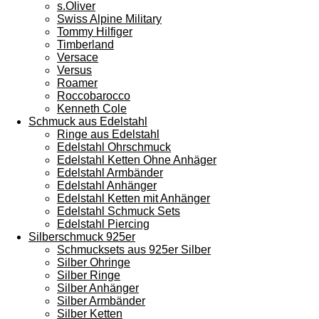
s.Oliver
Swiss Alpine Military
Tommy Hilfiger
Timberland
Versace
Versus
Roamer
Roccobarocco
Kenneth Cole
Schmuck aus Edelstahl
Ringe aus Edelstahl
Edelstahl Ohrschmuck
Edelstahl Ketten Ohne Anhäger
Edelstahl Armbänder
Edelstahl Anhänger
Edelstahl Ketten mit Anhänger
Edelstahl Schmuck Sets
Edelstahl Piercing
Silberschmuck 925er
Schmucksets aus 925er Silber
Silber Ohringe
Silber Ringe
Silber Anhänger
Silber Armbänder
Silber Ketten