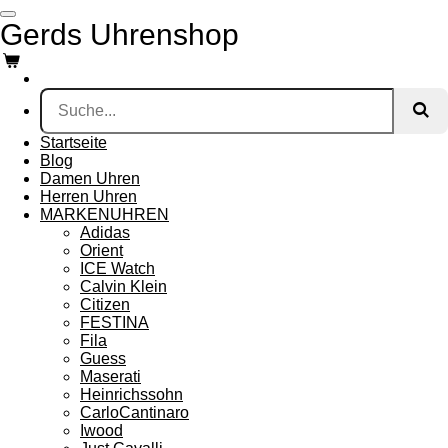
Zum
Gerds Uhrenshop
Hauptinhalt
springen
Startseite
Blog
Damen Uhren
Herren Uhren
MARKENUHREN
Adidas
Orient
ICE Watch
Calvin Klein
Citizen
FESTINA
Fila
Guess
Maserati
Heinrichssohn
CarloCantinaro
Iwood