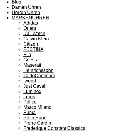
Blog
Damen Uhren
Herren Uhren
MARKENUHREN
Adidas
Orient
ICE Watch
Calvin Klein
Citizen
FESTINA
Fila
Guess
Maserati
Heinrichssohn
CarloCantinaro
Iwood
Just Cavalli
Luminox
Lorus
Police
Marco Milano
Puma
Plein Sport
Pierre Cardin
Frederique Constant Classics