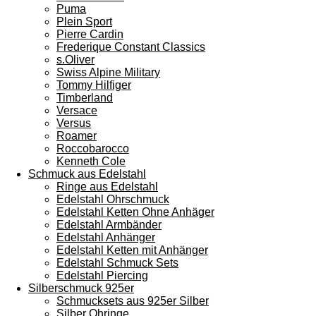
Puma
Plein Sport
Pierre Cardin
Frederique Constant Classics
s.Oliver
Swiss Alpine Military
Tommy Hilfiger
Timberland
Versace
Versus
Roamer
Roccobarocco
Kenneth Cole
Schmuck aus Edelstahl
Ringe aus Edelstahl
Edelstahl Ohrschmuck
Edelstahl Ketten Ohne Anhäger
Edelstahl Armbänder
Edelstahl Anhänger
Edelstahl Ketten mit Anhänger
Edelstahl Schmuck Sets
Edelstahl Piercing
Silberschmuck 925er
Schmucksets aus 925er Silber
Silber Ohringe