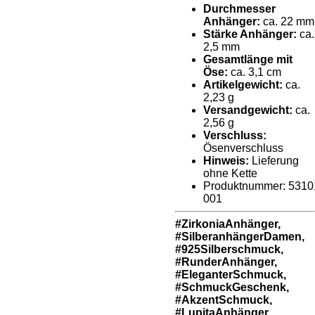
Durchmesser
Anhänger:
ca. 22 mm
Stärke Anhänger:
ca.
2,5 mm
Gesamtlänge mit
Öse:
ca. 3,1 cm
Artikelgewicht:
ca.
2,23 g
Versandgewicht:
ca.
2,56 g
Verschluss:
Ösenverschluss
Hinweis:
Lieferung
ohne Kette
Produktnummer:
5310
001
#ZirkoniaAnhänger,
#SilberanhängerDamen,
#925Silberschmuck,
#RunderAnhänger,
#EleganterSchmuck,
#SchmuckGeschenk,
#AkzentSchmuck,
#LupitaAnhänger,