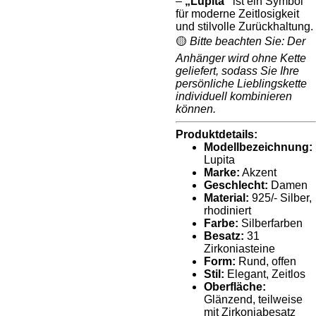
–
„Lupita“
ist ein Symbol
für moderne Zeitlosigkeit
und stilvolle Zurückhaltung.
🟡
Bitte beachten Sie: Der
Anhänger wird ohne Kette
geliefert, sodass Sie Ihre
persönliche Lieblingskette
individuell kombinieren
können.
Produktdetails:
Modellbezeichnung:
Lupita
Marke:
Akzent
Geschlecht:
Damen
Material:
925/- Silber,
rhodiniert
Farbe:
Silberfarben
Besatz:
31
Zirkoniasteine
Form:
Rund, offen
Stil:
Elegant, Zeitlos
Oberfläche:
Glänzend, teilweise
mit Zirkoniabesatz