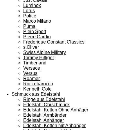
Just Cavalli
Luminox
Lorus
Police
Marco Milano
Puma
Plein Sport
Pierre Cardin
Frederique Constant Classics
s.Oliver
Swiss Alpine Military
Tommy Hilfiger
Timberland
Versace
Versus
Roamer
Roccobarocco
Kenneth Cole
Schmuck aus Edelstahl
Ringe aus Edelstahl
Edelstahl Ohrschmuck
Edelstahl Ketten Ohne Anhäger
Edelstahl Armbänder
Edelstahl Anhänger
Edelstahl Ketten mit Anhänger