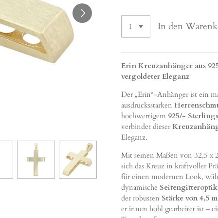
In den Warenk
Erin Kreuzanhänger aus 925e
vergoldeter Eleganz
Der „Erin“-Anhänger ist ein m
ausdrucksstarken
Herrenschm
hochwertigem
925/- Sterlings
verbindet dieser
Kreuzanhän
Eleganz.
Mit seinen Maßen von 32,5 x 
sich das Kreuz in kraftvoller P
für einen modernen Look, wä
dynamische
Seitengitteroptik
der robusten
Stärke von 4,5 
er innen hohl gearbeitet ist – 