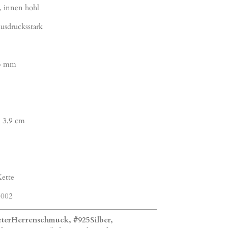
, innen hohl
usdrucksstark
,5 mm
. 3,9 cm
ette
-002
terHerrenschmuck, #925Silber,