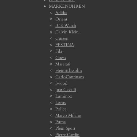
MARKENUHREN
Adidas
Orient
ICE Watch
Calvin Klein
Citizen
FESTINA
Fila
Guess
Maserati
Heinrichssohn
CarloCantinaro
Iwood
Just Cavalli
Luminox
Lorus
Police
Marco Milano
Puma
Plein Sport
Pierre Cardin