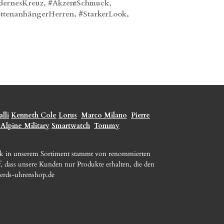
ernesKreuz, #AkzentSchmuck,
tenanhängerHerren, #StarkerLook,
lli
Kenneth Cole
Lorus
Marco Milano
Pierre
 Alpine Military
Smartwatch
Tommy
ck in unserem Sortiment stammt von renommierten
, dass unsere Kunden nur Produkte erhalten, die den
erds-uhrenshop.de