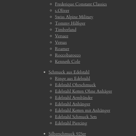
Frederique Constant Classics
s.Oliver
Swiss Alpine Military
Tommy Hilfiger
Timberland
Versace
Versus
Roamer
Roccobarocco
Kenneth Cole
Schmuck aus Edelstahl
Ringe aus Edelstahl
Edelstahl Ohrschmuck
Edelstahl Ketten Ohne Anhäger
Edelstahl Armbänder
Edelstahl Anhänger
Edelstahl Ketten mit Anhänger
Edelstahl Schmuck Sets
Edelstahl Piercing
Silberschmuck 925er