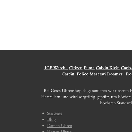
ICE Watch
Citizen
Puma
Calvin Klein
Carlo
Cardin
Police
Maserati
Roamer
Ro
Bei Gerds Uhrenshop.de garantieren wir unseren
Herstellern und wird sorgfältig geprüft, um höchst
höchsten Standard
Startseite
Blog
Damen Uhren
Herren Uhren