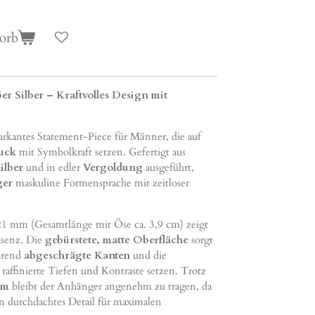
orb
r Silber – Kraftvolles Design mit
arkantes Statement-Piece für Männer, die auf
uck
mit Symbolkraft setzen. Gefertigt aus
ilber
und in edler
Vergoldung
ausgeführt,
ger
maskuline Formensprache mit zeitloser
21 mm (Gesamtlänge mit Öse ca. 3,9 cm) zeigt
räsenz. Die
gebürstete, matte Oberfläche
sorgt
hrend
abgeschrägte Kanten
und die
raffinierte Tiefen und Kontraste setzen. Trotz
mm
bleibt der Anhänger angenehm zu tragen, da
ein durchdachtes Detail für maximalen