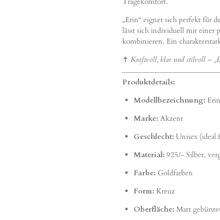
Tragekomfort.
„Erin“ eignet sich perfekt für 
lässt sich individuell mit einer
kombinieren. Ein charakterstar
✝️
Kraftvoll, klar und stilvoll – 
Produktdetails:
Modellbezeichnung:
Eri
Marke:
Akzent
Geschlecht:
Unisex (ideal 
Material:
925/- Silber, ver
Farbe:
Goldfarben
Form:
Kreuz
Oberfläche:
Matt gebürste