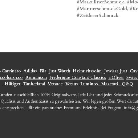
#MaskulinerSchmuck, #Mod
#MännerschmuckGold, #Ket
#ZeitloserSchmuck
-Cantinaro
Adidas
Fila
Just Watch
Heinrichssohn
Jowissa
Just
Cava
ccobarocco
Romanson
Frederique Constant Classics
s.Oliver
Swiss
Hilfiger
Timberland
Versace
Versus
Luminox
Maserati
Q&Q
 Kunden ausschließlich 100% Originalware. Jede Uhr und jedes Schmuckstü
e Qualität und Authentizität zu gewährleisten. Wir legen großen Wert darauf
s entsprechen – für ein garantiertes Premium-Erlebnis. Bei Fragen:
info@g