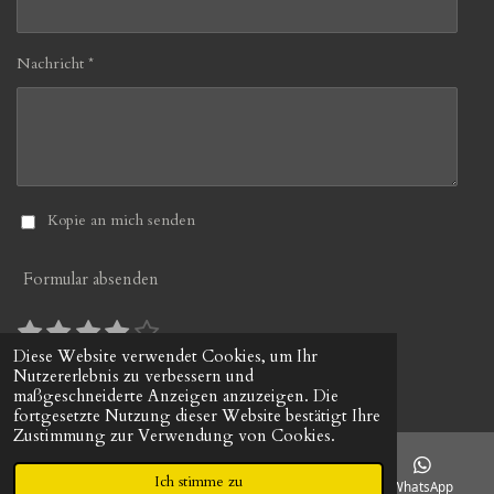
Nachricht *
Kopie an mich senden
Formular absenden
1
2
3
4
5
B
B
S
S
S
S
S
e
e
Diese Website verwendet Cookies, um Ihr
10 Stimmen
w
Nutzererlebnis zu verbessern und
w
t
t
t
t
t
© 2022 - 2026 gerds-uhrenshop.de
e
maßgeschneiderte Anzeigen anzuzeigen. Die
e
e
e
e
e
e
r
fortgesetzte Nutzung dieser Website bestätigt Ihre
r
r
r
r
r
r
t
Zustimmung zur Verwendung von Cookies.
t
u
n
n
n
n
n
u
n
Ich stimme zu
e
e
e
e
E-Mail
Telefon
Facebook
WhatsApp
n