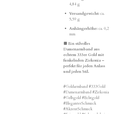
4,84 g
Versandgewicht:
ca.
5,59 g
Anhängerhöhe:
ca. 0,2
mm
🔲 Ein stilvolles
Damenarmband aus
echtem 333er Gold mit
funkelnden Zirkonia –
perfekt für jeden Anlass
und jeden Stil.
#Goldarmband #333Gold
#Damenarmband #Zirkonia
#Gelbgold #Echtgold
#EleganterSchmuck
#AkzentSchmuck