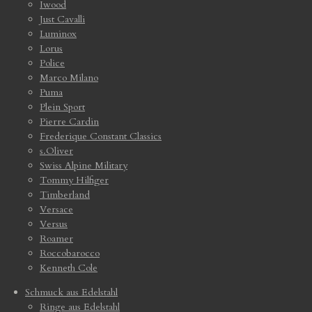
Iwood
Just Cavalli
Luminox
Lorus
Police
Marco Milano
Puma
Plein Sport
Pierre Cardin
Frederique Constant Classics
s.Oliver
Swiss Alpine Military
Tommy Hilfiger
Timberland
Versace
Versus
Roamer
Roccobarocco
Kenneth Cole
Schmuck aus Edelstahl
Ringe aus Edelstahl