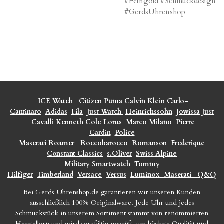
#Feingold #Schmuckdesign
#GerdsUhrenshop
ICE Watch
Citizen
Puma
Calvin Klein
Carlo-
Cantinaro
Adidas
Fila
Just Watch
Heinrichssohn
Jowissa
Just
Cavalli
Kenneth Cole
Lorus
Marco Milano
Pierre
Cardin
Police
Maserati
Roamer
Roccobarocco
Romanson
Frederique
Constant Classics
s.Oliver
Swiss Alpine
Military
Smartwatch
Tommy
Hilfiger
Timberland
Versace
Versus
Luminox
Maserati
Q&Q
Bei Gerds Uhrenshop.de garantieren wir unseren Kunden
ausschließlich 100% Originalware. Jede Uhr und jedes
Schmuckstück in unserem Sortiment stammt von renommierten
Herstellern und wird sorgfältig geprüft, um höchste Qualität und