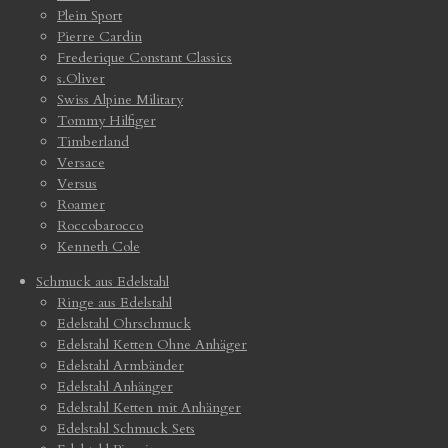
Plein Sport
Pierre Cardin
Frederique Constant Classics
s.Oliver
Swiss Alpine Military
Tommy Hilfiger
Timberland
Versace
Versus
Roamer
Roccobarocco
Kenneth Cole
Schmuck aus Edelstahl
Ringe aus Edelstahl
Edelstahl Ohrschmuck
Edelstahl Ketten Ohne Anhäger
Edelstahl Armbänder
Edelstahl Anhänger
Edelstahl Ketten mit Anhänger
Edelstahl Schmuck Sets