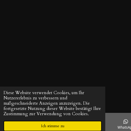
t
n
e
r
n
e
Diese Website verwendet Cookies, um Ihr
Nutzererlebnis zu verbessern und
maßgeschneiderte Anzeigen anzuzeigen. Die
fortgesetzte Nutzung dieser Website bestätigt Ihre
Zustimmung zur Verwendung von Cookies.
Ich stimme zu
E-Mail
Telefon
Facebook
WhatsA