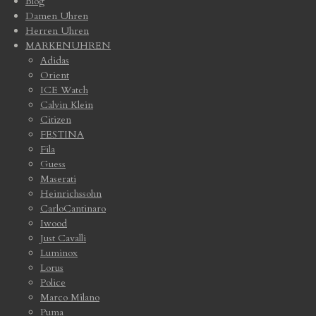
Blog
Damen Uhren
Herren Uhren
MARKENUHREN
Adidas
Orient
ICE Watch
Calvin Klein
Citizen
FESTINA
Fila
Guess
Maserati
Heinrichssohn
CarloCantinaro
Iwood
Just Cavalli
Luminox
Lorus
Police
Marco Milano
Puma