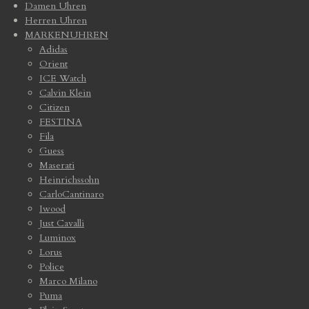
Damen Uhren
Herren Uhren
MARKENUHREN
Adidas
Orient
ICE Watch
Calvin Klein
Citizen
FESTINA
Fila
Guess
Maserati
Heinrichssohn
CarloCantinaro
Iwood
Just Cavalli
Luminox
Lorus
Police
Marco Milano
Puma