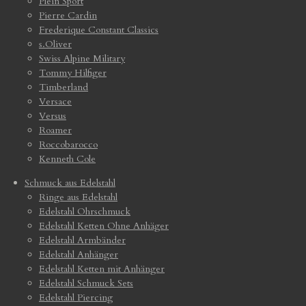
Plein Sport
Pierre Cardin
Frederique Constant Classics
s.Oliver
Swiss Alpine Military
Tommy Hilfiger
Timberland
Versace
Versus
Roamer
Roccobarocco
Kenneth Cole
Schmuck aus Edelstahl
Ringe aus Edelstahl
Edelstahl Ohrschmuck
Edelstahl Ketten Ohne Anhäger
Edelstahl Armbänder
Edelstahl Anhänger
Edelstahl Ketten mit Anhänger
Edelstahl Schmuck Sets
Edelstahl Piercing