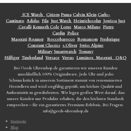
ICE Watch
Citizen
Puma
Calvin Klein
Carlo-
Cantinaro
Adidas
Fila
Just Watch
Heinrichssohn
Jowissa
Just
Cavalli
Kenneth Cole
Lorus
Marco Milano
Pierre
Cardin
Police
Maserati
Roamer
Roccobarocco
Romanson
Frederique
Constant Classics
s.Oliver
Swiss Alpine
Military
Smartwatch
Tommy
Hilfiger
Timberland
Versace
Versus
Luminox
Maserati
Q&Q
Bei Gerds Uhrenshop.de garantieren wir unseren Kunden
ausschließlich 100% Originalware. Jede Uhr und jedes
Schmuckstück in unserem Sortiment stammt von renommierten
Herstellern und wird sorgfältig geprüft, um höchste Qualität und
Authentizität zu gewährleisten. Wir legen großen Wert darauf, dass
unsere Kunden nur Produkte erhalten, die den höchsten Standards
entsprechen – für ein garantiertes Premium-Erlebnis. Bei Fragen:
info@gerds-uhrenshop.de
Startseite
Blog