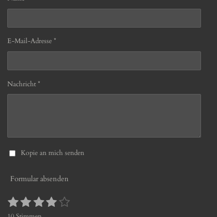
E-Mail-Adresse *
Nachricht *
Kopie an mich senden
Formular absenden
1
2
3
4
5
B
B
S
S
S
S
S
e
e
10 Stimmen