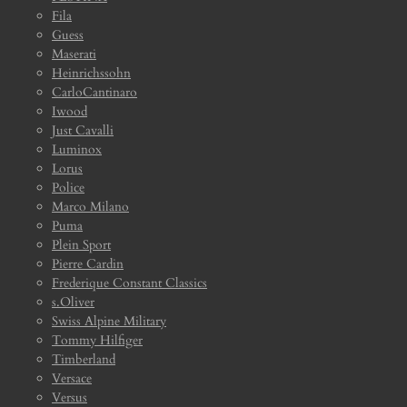
Fila
Guess
Maserati
Heinrichssohn
CarloCantinaro
Iwood
Just Cavalli
Luminox
Lorus
Police
Marco Milano
Puma
Plein Sport
Pierre Cardin
Frederique Constant Classics
s.Oliver
Swiss Alpine Military
Tommy Hilfiger
Timberland
Versace
Versus