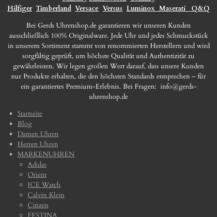
Hilfiger
Timberland
Versace
Versus
Luminox
Maserati
Q&Q
Bei Gerds Uhrenshop.de garantieren wir unseren Kunden
ausschließlich 100% Originalware. Jede Uhr und jedes Schmuckstück
in unserem Sortiment stammt von renommierten Herstellern und wird
sorgfältig geprüft, um höchste Qualität und Authentizität zu
gewährleisten. Wir legen großen Wert darauf, dass unsere Kunden
nur Produkte erhalten, die den höchsten Standards entsprechen – für
ein garantiertes Premium-Erlebnis. Bei Fragen:
info@gerds-
uhrenshop.de
Startseite
Blog
Damen Uhren
Herren Uhren
MARKENUHREN
Adidas
Orient
ICE Watch
Calvin Klein
Citizen
FESTINA