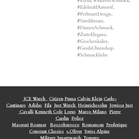
#Elysia, #AkzentSchmuck,
#EdelstahlArmreif,
#PerlmuttDesign,
#Similibesatz,
#DamenSchmuck,
#ZarteEleganz,
#Geschenkidee,
#GerdsUhrenshop,
#Schmuckliebe
ICE Watch
Citizen
Puma
Calvin Klein
Carlo-
Cantinaro
Adidas
Fila
Just Watch
Heinrichssohn
Jowissa
Just
Cavalli
Kenneth Cole
Lorus
Marco Milano
Pierre
Cardin
Police
Maserati
Roamer
Roccobarocco
Romanson
Frederique
Constant Classics
s.Oliver
Swiss Alpine
Military
Smartwatch
Tommy