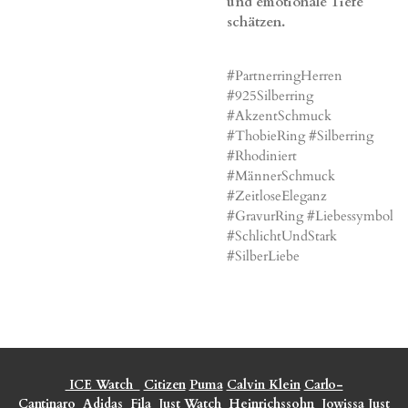
und emotionale Tiefe
schätzen.
#PartnerringHerren
#925Silberring
#AkzentSchmuck
#ThobieRing #Silberring
#Rhodiniert
#MännerSchmuck
#ZeitloseEleganz
#GravurRing #Liebessymbol
#SchlichtUndStark
#SilberLiebe
ICE Watch
Citizen
Puma
Calvin Klein
Carlo-
Cantinaro
Adidas
Fila
Just Watch
Heinrichssohn
Jowissa
Just