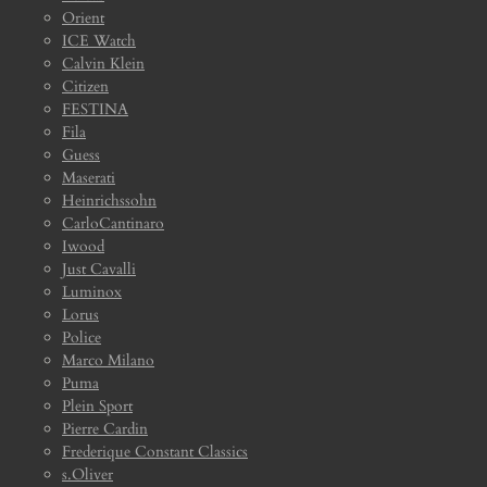
Orient
ICE Watch
Calvin Klein
Citizen
FESTINA
Fila
Guess
Maserati
Heinrichssohn
CarloCantinaro
Iwood
Just Cavalli
Luminox
Lorus
Police
Marco Milano
Puma
Plein Sport
Pierre Cardin
Frederique Constant Classics
s.Oliver