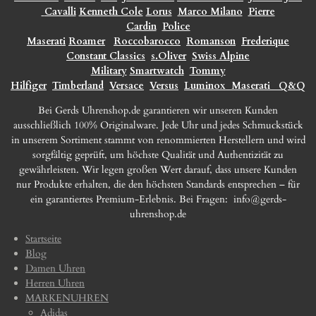
Cavalli
Kenneth Cole
Lorus
Marco Milano
Pierre
Cardin
Police
Maserati
Roamer
Roccobarocco
Romanson
Frederique
Constant Classics
s.Oliver
Swiss Alpine
Military
Smartwatch
Tommy
Hilfiger
Timberland
Versace
Versus
Luminox
Maserati
Q&Q
Bei Gerds Uhrenshop.de garantieren wir unseren Kunden
ausschließlich 100% Originalware. Jede Uhr und jedes Schmuckstück
in unserem Sortiment stammt von renommierten Herstellern und wird
sorgfältig geprüft, um höchste Qualität und Authentizität zu
gewährleisten. Wir legen großen Wert darauf, dass unsere Kunden
nur Produkte erhalten, die den höchsten Standards entsprechen – für
ein garantiertes Premium-Erlebnis. Bei Fragen:
info@gerds-
uhrenshop.de
Startseite
Blog
Damen Uhren
Herren Uhren
MARKENUHREN
Adidas