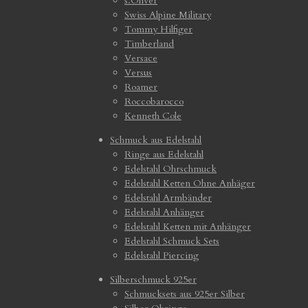
s.Oliver
Swiss Alpine Military
Tommy Hilfiger
Timberland
Versace
Versus
Roamer
Roccobarocco
Kenneth Cole
Schmuck aus Edelstahl
Ringe aus Edelstahl
Edelstahl Ohrschmuck
Edelstahl Ketten Ohne Anhäger
Edelstahl Armbänder
Edelstahl Anhänger
Edelstahl Ketten mit Anhänger
Edelstahl Schmuck Sets
Edelstahl Piercing
Silberschmuck 925er
Schmucksets aus 925er Silber