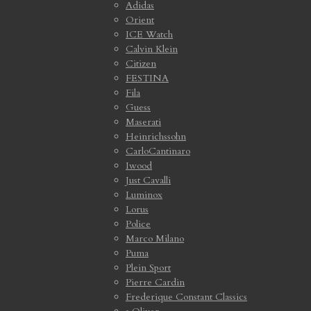
Adidas
Orient
ICE Watch
Calvin Klein
Citizen
FESTINA
Fila
Guess
Maserati
Heinrichssohn
CarloCantinaro
Iwood
Just Cavalli
Luminox
Lorus
Police
Marco Milano
Puma
Plein Sport
Pierre Cardin
Frederique Constant Classics