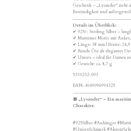
Geschenk – „Lysander“ zieht all
Beständigkeit und außergewöh
Details im Überblick:
✔ 925/- Sterling Silber – lan
✔ Maritimes Motiv mit Anker
✔ Länge: 38 mm | Breite: 24,5
✔ Runde Öse als elegantes De
✔ Unisex – ideal für Damen 
✔ Gewicht: ca. 8,7 g
5310232-001
EAN: 4049096994325
🔲
„Lysander“ – Ein mariti
Charakter.
#925Silber #Anhänger #Mari
#UnisexSchmuck #AkzentSchm