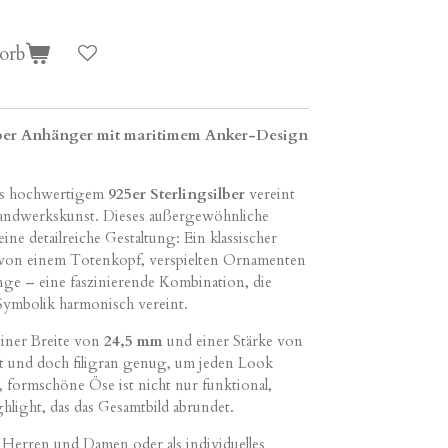
orb
ilber Anhänger mit maritimem Anker-Design
s hochwertigem
925er Sterlingsilber
vereint
andwerkskunst. Dieses außergewöhnliche
ine detailreiche Gestaltung: Ein klassischer
 von einem Totenkopf, verspielten Ornamenten
nge – eine faszinierende Kombination, die
 Symbolik harmonisch vereint.
einer Breite von
24,5 mm
und einer Stärke von
t und doch filigran genug, um jeden Look
e, formschöne Öse ist nicht nur funktional,
hlight, das das Gesamtbild abrundet.
 Herren und Damen oder als individuelles