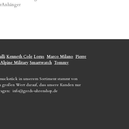
erAnhänger
lli
Kenneth Cole
Lorus
Marco Milano
Pierre
 Alpine Military
Smartwatch
Tommy
hmuckstück in unserem Sortiment stammt von
gen großen Wert darauf, dass unsere Kunden nur
Fragen:
info@gerds-uhrenshop.de