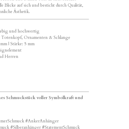
e Blicke auf sich und besticht durch Qualität,
nliche Ästhetik.
glebig und hochwertig
, Totenkopf, Ornamenten & Schlange
 mm | Stärke: 5 mm
signelement
und Herren
mes Schmuckstück voller Symbolkraft und
timerSchmuck #AnkerAnhänger
uck #Silberanhänger #StatementSchmuck