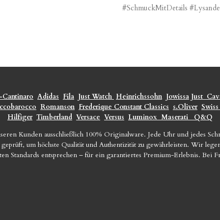
#SchmuckMitDetails #Lysand
-Cantinaro
Adidas
Fila
Just Watch
Heinrichssohn
Jowissa
Just
Cava
ccobarocco
Romanson
Frederique Constant Classics
s.Oliver
Swiss
Hilfiger
Timberland
Versace
Versus
Luminox
Maserati
Q&Q
seren Kunden ausschließlich 100% Originalware. Jede Uhr und jedes Sc
geprüft, um höchste Qualität und Authentizität zu gewährleisten. Wir le
sten Standards entsprechen – für ein garantiertes Premium-Erlebnis. Bei 