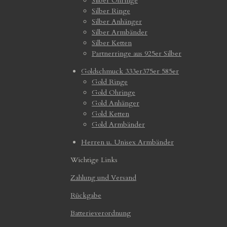
Silber Ohringe
Silber Ringe
Silber Anhänger
Silber Armbänder
Silber Ketten
Partnerringe aus 925er Silber
Goldschmuck 333er375er 585er
Gold Ringe
Gold Ohringe
Gold Anhänger
Gold Ketten
Gold Armbänder
Herren u. Unisex Armbänder
Wichtige Links
Zahlung und Versand
Rückgabe
Batterieverordnung