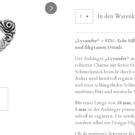
In den Warenk
„Lysander“ – 925/- Echt S
und filigranen Details
Der Anhänger
„Lysander“
au
robusten Charme mit feiner H
Schmuckstück besticht durch se
Anker wird kunstvoll ergänzt
und einer schlängelnden Schla
maritimes Flair und mystische
Mit einer Länge von
38 mm
, 
5 mm
ist der Anhänger präsen
stilvoll zu ergänzen. Die rund
sondern selbst ein Design-Hig
Ob als maritimes Statement für