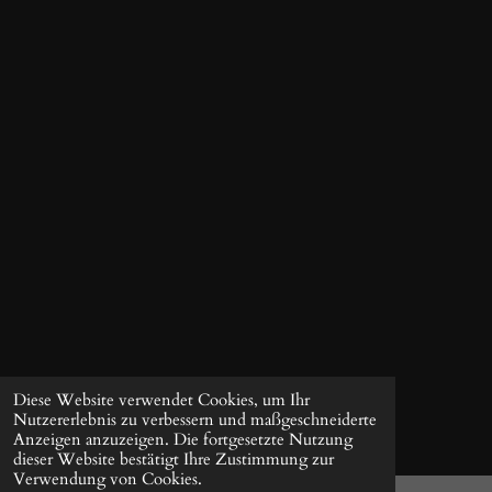
t
n
e
r
n
e
Diese Website verwendet Cookies, um Ihr
Nutzererlebnis zu verbessern und maßgeschneiderte
Anzeigen anzuzeigen. Die fortgesetzte Nutzung
dieser Website bestätigt Ihre Zustimmung zur
Verwendung von Cookies.