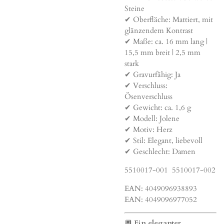
Steine
✔ Oberfläche: Mattiert, mit
glänzendem Kontrast
✔ Maße: ca. 16 mm lang |
15,5 mm breit | 2,5 mm
stark
✔ Gravurfähig: Ja
✔ Verschluss:
Ösenverschluss
✔ Gewicht: ca. 1,6 g
✔ Modell: Jolene
✔ Motiv: Herz
✔ Stil: Elegant, liebevoll
✔ Geschlecht: Damen
5510017-001 5510017-002
EAN: 4049096938893
EAN: 4049096977052
🔲
Ein eleganter