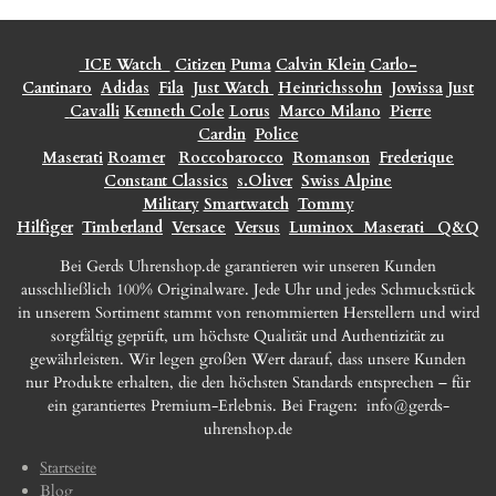
ICE Watch
Citizen
Puma
Calvin Klein
Carlo-
Cantinaro
Adidas
Fila
Just Watch
Heinrichssohn
Jowissa
Just
Cavalli
Kenneth Cole
Lorus
Marco Milano
Pierre
Cardin
Police
Maserati
Roamer
Roccobarocco
Romanson
Frederique
Constant Classics
s.Oliver
Swiss Alpine
Military
Smartwatch
Tommy
Hilfiger
Timberland
Versace
Versus
Luminox
Maserati
Q&Q
Bei Gerds Uhrenshop.de garantieren wir unseren Kunden
ausschließlich 100% Originalware. Jede Uhr und jedes Schmuckstück
in unserem Sortiment stammt von renommierten Herstellern und wird
sorgfältig geprüft, um höchste Qualität und Authentizität zu
gewährleisten. Wir legen großen Wert darauf, dass unsere Kunden
nur Produkte erhalten, die den höchsten Standards entsprechen – für
ein garantiertes Premium-Erlebnis. Bei Fragen:
info@gerds-
uhrenshop.de
Startseite
Blog