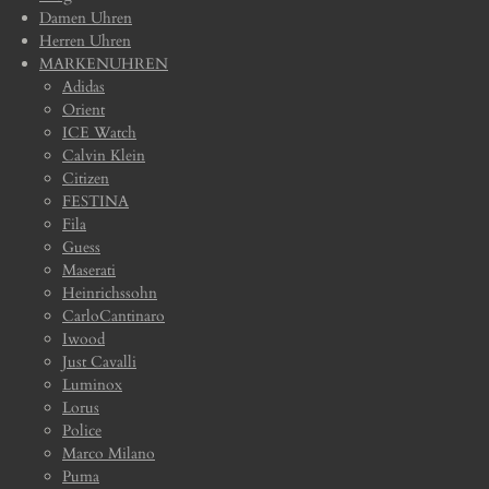
Damen Uhren
Herren Uhren
MARKENUHREN
Adidas
Orient
ICE Watch
Calvin Klein
Citizen
FESTINA
Fila
Guess
Maserati
Heinrichssohn
CarloCantinaro
Iwood
Just Cavalli
Luminox
Lorus
Police
Marco Milano
Puma