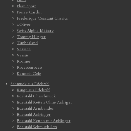
Plein Sport
Pierre Cardin
Frederique Constant Classics
s.Oliver
Swiss Alpine Military
Tommy Hilfiger
Timberland
Versace
Versus
Roamer
Roccobarocco
Kenneth Cole
Schmuck aus Edelstahl
Ringe aus Edelstahl
Edelstahl Ohrschmuck
Edelstahl Ketten Ohne Anhäger
Edelstahl Armbänder
Edelstahl Anhänger
Edelstahl Ketten mit Anhänger
Edelstahl Schmuck Sets