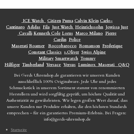
ICE Watch
Citizen
Puma
Calvin Klein
Carlo-
Cantinaro
Adidas
Fila
Just Watch
Heinrichssohn
Jowissa
Just
Cavalli
Kenneth Cole
Lorus
Marco Milano
Pierre
Cardin
Police
Maserati
Roamer
Roccobarocco
Romanson
Frederique
Constant Classics
s.Oliver
Swiss Alpine
Military
Smartwatch
Tommy
Hilfiger
Timberland
Versace
Versus
Luminox
Maserati
Q&Q
Bei Gerds Uhrenshop.de garantieren wir unseren Kunden
ausschließlich 100% Originalware. Jede Uhr und jedes
Schmuckstück in unserem Sortiment stammt von renommierten
Herstellern und wird sorgfältig geprüft, um höchste Qualität und
Authentizität zu gewährleisten. Wir legen großen Wert darauf, dass
unsere Kunden nur Produkte erhalten, die den höchsten Standards
entsprechen – für ein garantiertes Premium-Erlebnis. Bei Fragen:
info@gerds-uhrenshop.de
Startseite