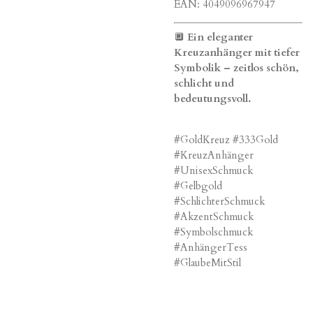
EAN: 4049096967947
🔲
Ein eleganter
Kreuzanhänger mit tiefer
Symbolik – zeitlos schön,
schlicht und
bedeutungsvoll.
#GoldKreuz #333Gold
#KreuzAnhänger
#UnisexSchmuck
#Gelbgold
#SchlichterSchmuck
#AkzentSchmuck
#Symbolschmuck
#AnhängerTess
#GlaubeMitStil