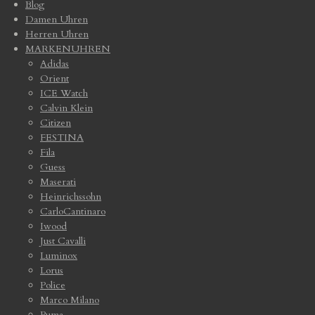
Blog
Damen Uhren
Herren Uhren
MARKENUHREN
Adidas
Orient
ICE Watch
Calvin Klein
Citizen
FESTINA
Fila
Guess
Maserati
Heinrichssohn
CarloCantinaro
Iwood
Just Cavalli
Luminox
Lorus
Police
Marco Milano
Puma