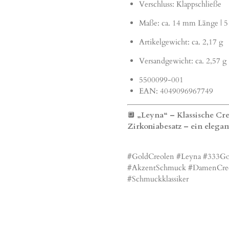
Verschluss: Klappschließe
Maße: ca. 14 mm Länge | 5
Artikelgewicht: ca. 2,17 g
Versandgewicht: ca. 2,57 g
5500099-001
EAN: 4049096967749
🔲
„Leyna“ – Klassische Cr
Zirkoniabesatz – ein elegan
#GoldCreolen #Leyna #333Gol
#AkzentSchmuck #DamenCreol
#Schmuckklassiker