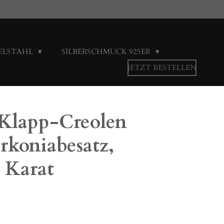
ELSTAHL
SILBERSCHMUCK 925ER
JETZT BESTELLEN
 Klapp-Creolen
rkoniabesatz,
 Karat