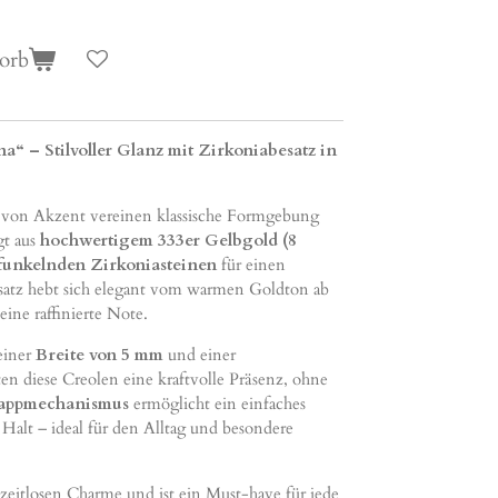
orb
“ – Stilvoller Glanz mit Zirkoniabesatz in
von Akzent vereinen klassische Formgebung
gt aus
hochwertigem 333er Gelbgold (8
 funkelnden Zirkoniasteinen
für einen
 Besatz hebt sich elegant vom warmen Goldton ab
ine raffinierte Note.
 einer
Breite von 5 mm
und einer
en diese Creolen eine kraftvolle Präsenz, ohne
appmechanismus
ermöglicht ein einfaches
 Halt – ideal für den Alltag und besondere
zeitlosen Charme und ist ein Must-have für jede