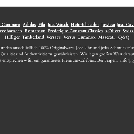
-Cantinaro
Adidas
Fila
Just Watch
Heinrichssohn
Jowissa
Just
Cava
ccobarocco
Romanson
Frederique Constant Classics
s.Oliver
Swiss
Hilfiger
Timberland
Versace
Versus
Luminox
Maserati
Q&Q
 Kunden ausschließlich 100% Originalware. Jede Uhr und jedes Schmuckstü
e Qualität und Authentizität zu gewährleisten. Wir legen großen Wert darauf
s entsprechen – für ein garantiertes Premium-Erlebnis. Bei Fragen:
info@g