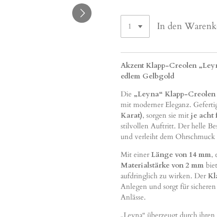
In den Warenk
Akzent Klapp-Creolen „Leyna
edlem Gelbgold
Die
„Leyna“ Klapp-Creolen
mit moderner Eleganz. Geferti
Karat)
, sorgen sie mit
je acht
stilvollen Auftritt. Der helle
und verleiht dem Ohrschmuck e
Mit einer
Länge von 14 mm
,
Materialstärke von 2 mm
biet
aufdringlich zu wirken. Der
Kl
Anlegen und sorgt für sicheren
Anlässe.
„Leyna“ überzeugt durch ihren 