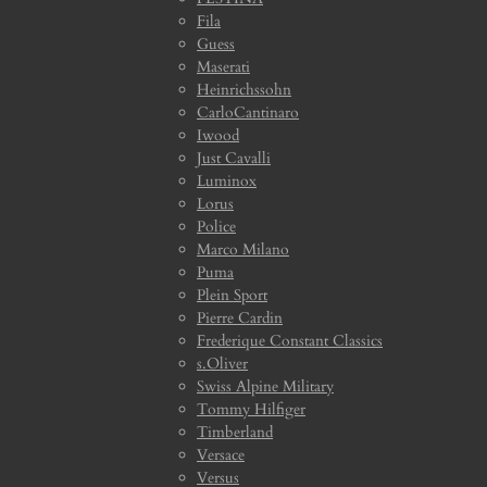
Fila
Guess
Maserati
Heinrichssohn
CarloCantinaro
Iwood
Just Cavalli
Luminox
Lorus
Police
Marco Milano
Puma
Plein Sport
Pierre Cardin
Frederique Constant Classics
s.Oliver
Swiss Alpine Military
Tommy Hilfiger
Timberland
Versace
Versus