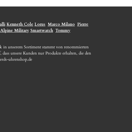
lli
Kenneth Cole
Lorus
Marco Milano
Pierre
 Alpine Military
Smartwatch
Tommy
ck in unserem Sortiment stammt von renommierten
, dass unsere Kunden nur Produkte erhalten, die den
erds-uhrenshop.de