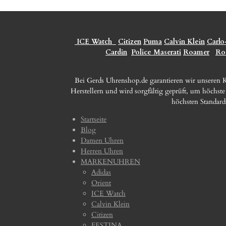
ICE Watch
Citizen
Puma
Calvin Klein
Carlo
Cardin
Police
Maserati
Roamer
Ro
Bei Gerds Uhrenshop.de garantieren wir unseren
Herstellern und wird sorgfältig geprüft, um höchst
höchsten Standard
Startseite
Blog
Damen Uhren
Herren Uhren
MARKENUHREN
Adidas
Orient
ICE Watch
Calvin Klein
Citizen
FESTINA