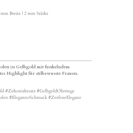
 mm Breite | 2 mm Stärke
eolen in Gelbgold mit funkelndem
tes Highlight für stilbewusste Frauen.
d #Zirkoniabesatz #GelbgoldOhrringe
en #EleganterSchmuck #ZeitloseEleganz