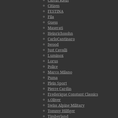
Calvin Klein
Citizen
FESTINA
Fila
Guess
Maserati
Heinrichssohn
CarloCantinaro
Iwood
Just Cavalli
Luminox
Lorus
Police
Marco Milano
Puma
Plein Sport
Pierre Cardin
Frederique Constant Classics
s.Oliver
Swiss Alpine Military
Tommy Hilfiger
Timberland