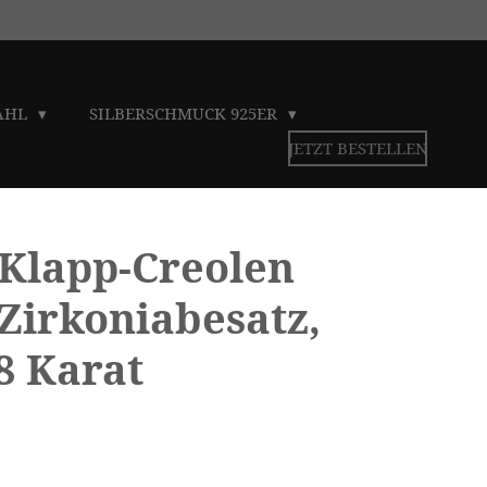
TAHL
SILBERSCHMUCK 925ER
JETZT BESTELLEN
 Klapp-Creolen
 Zirkoniabesatz,
8 Karat