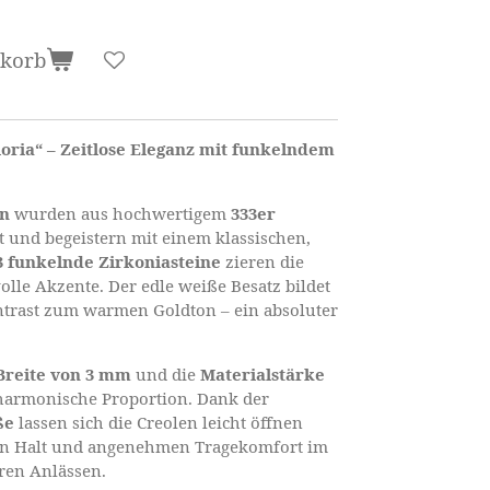
nkorb
oria“ – Zeitlose Eleganz mit funkelndem
en
wurden aus hochwertigem
333er
t und begeistern mit einem klassischen,
3 funkelnde Zirkoniasteine
zieren die
volle Akzente. Der edle weiße Besatz bildet
trast zum warmen Goldton – ein absoluter
Breite von 3 mm
und die
Materialstärke
harmonische Proportion. Dank der
ße
lassen sich die Creolen leicht öffnen
ren Halt und angenehmen Tragekomfort im
ren Anlässen.