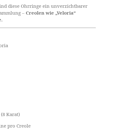
sind diese Ohrringe ein unverzichtbarer
ksammlung –
Creolen wie „Veloria“
.
oria
(8 Karat)
ine pro Creole