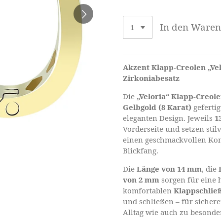
In den Ware
Akzent Klapp-Creolen „Vel
Zirkoniabesatz
Die
„Veloria“ Klapp-Creol
Gelbgold (8 Karat)
gefertig
eleganten Design. Jeweils
1
Vorderseite und setzen stil
einen geschmackvollen Kon
Blickfang.
Die
Länge von 14 mm
, die
von 2 mm
sorgen für eine 
komfortablen
Klappschlie
und schließen – für siche
Alltag wie auch zu besonde