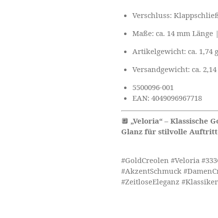
Verschluss: Klappschlie
Maße: ca. 14 mm Länge |
Artikelgewicht: ca. 1,74 
Versandgewicht: ca. 2,14
5500096-001
EAN: 4049096967718
🔲
„Veloria“ – Klassische 
Glanz für stilvolle Auftritt
#GoldCreolen #Veloria #33
#AkzentSchmuck #DamenCr
#ZeitloseEleganz #Klassik