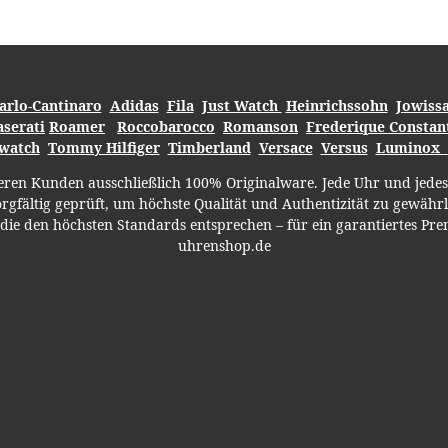
arlo-Cantinaro
Adidas
Fila
Just Watch
Heinrichssohn
Jowiss
serati
Roamer
Roccobarocco
Romanson
Frederique Constant
watch
Tommy Hilfiger
Timberland
Versace
Versus
Luminox
eren Kunden ausschließlich 100% Originalware. Jede Uhr und jed
gfältig geprüft, um höchste Qualität und Authentizität zu gewährl
die den höchsten Standards entsprechen – für ein garantiertes Pr
uhrenshop.de