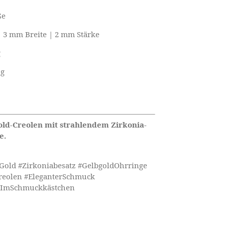
ße
 3 mm Breite | 2 mm Stärke
g
 g
Gold-Creolen mit strahlendem Zirkonia-
e.
3Gold #Zirkoniabesatz #GelbgoldOhrringe
eolen #EleganterSchmuck
erImSchmuckkästchen