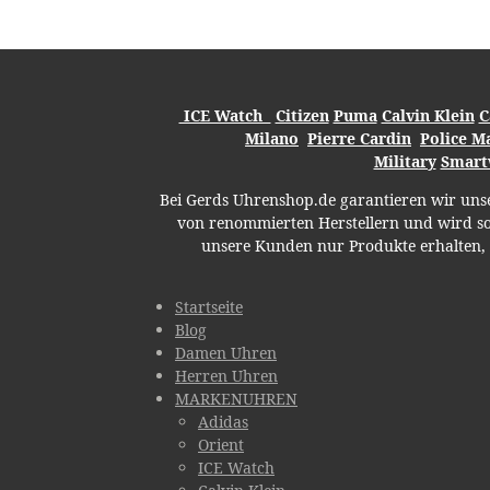
ICE Watch
Citizen
Puma
Calvin Klein
C
Milano
Pierre Cardin
Police
Ma
Military
Smart
Bei Gerds Uhrenshop.de garantieren wir uns
von renommierten Herstellern und wird sor
unsere Kunden nur Produkte erhalten, 
Startseite
Blog
Damen Uhren
Herren Uhren
MARKENUHREN
Adidas
Orient
ICE Watch