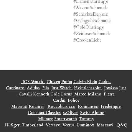
#DamenOhrringe
#AkzentSchmuck
#SchlichteEleganz
#GelbgoldSchmuck
#GoldOhrringe
#ZeitloserSchmuck
#CreolenLiebe
ICE Watch
Citizen
Puma
Calvin Klein
Carlo-
Cantinaro
Adidas
Fila
Just Watch
Heinrichssohn
Jowissa
Just
Cavalli
Kenneth Cole
Lorus
Marco Milano
Pierre
Cardin
Police
Maserati
Roamer
Roccobarocco
Romanson
Frederique
Constant Classics
s.Oliver
Swiss Alpine
Military
Smartwatch
Tommy
Hilfiger
Timberland
Versace
Versus
Luminox
Maserati
Q&Q