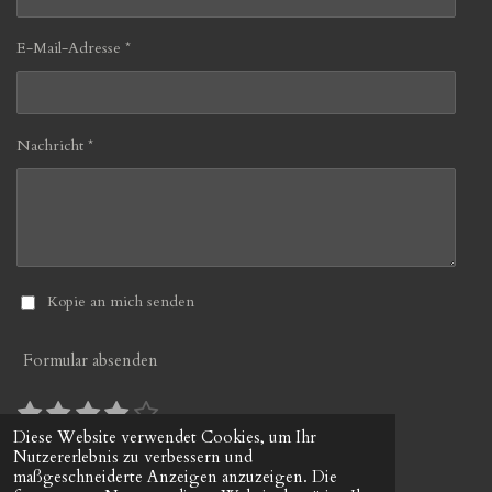
E-Mail-Adresse *
Nachricht *
Kopie an mich senden
Formular absenden
1
2
3
4
5
B
B
S
S
S
S
S
e
e
Diese Website verwendet Cookies, um Ihr
10 Stimmen
w
Nutzererlebnis zu verbessern und
w
t
t
t
t
t
© 2022 - 2026 gerds-uhrenshop.de
e
maßgeschneiderte Anzeigen anzuzeigen. Die
e
e
e
e
e
e