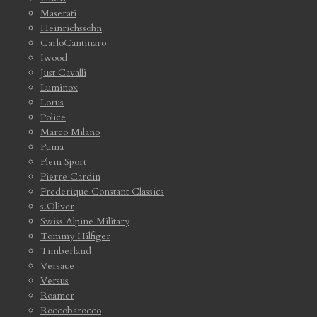
Maserati
Heinrichssohn
CarloCantinaro
Iwood
Just Cavalli
Luminox
Lorus
Police
Marco Milano
Puma
Plein Sport
Pierre Cardin
Frederique Constant Classics
s.Oliver
Swiss Alpine Military
Tommy Hilfiger
Timberland
Versace
Versus
Roamer
Roccobarocco