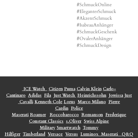
#SchmuckOnline
#EleganterSchmuck
#AkzentSchmuck
#IsabeauAnhänger
#SchmuckGeschenk
#OvalerAnhänger
#SchmuckDesign
ICE Watch
Citizen
Puma
Calvin Klein
Carlo-
Cantinaro
Adidas
Fila
Just Watch
Heinrichssohn
Jowissa
Just
Cavalli
Kenneth Cole
Lorus
Marco Milano
Pierre
Cardin
Police
Maserati
Roamer
Roccobarocco
Romanson
Frederique
Constant Classics
s.Oliver
Swiss Alpine
Military
Smartwatch
Tommy
Hilfiger
Timberland
Versace
Versus
Luminox
Maserati
Q&Q