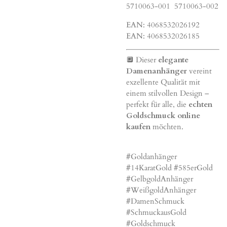
5710063-001 5710063-002
EAN: 4068532026192
EAN: 4068532026185
🔲 Dieser
elegante
Damenanhänger
vereint
exzellente Qualität mit
einem stilvollen Design –
perfekt für alle, die
echten
Goldschmuck online
kaufen
möchten.
#Goldanhänger
#14KaratGold #585erGold
#GelbgoldAnhänger
#WeißgoldAnhänger
#DamenSchmuck
#SchmuckausGold
#Goldschmuck