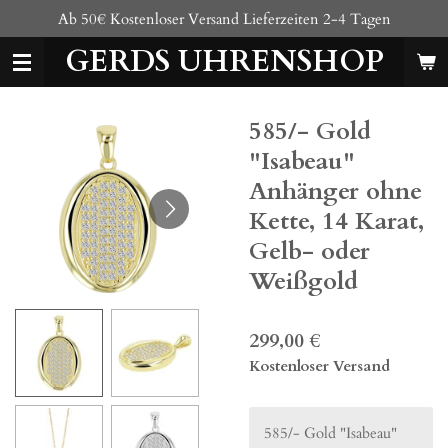
Ab 50€ Kostenloser Versand Lieferzeiten 2-4 Tagen
Zum
Hauptinhalt
GERDS UHRENSHOP
springen
585/- Gold
"Isabeau"
Anhänger ohne
Kette, 14 Karat,
Gelb- oder
Weißgold
299,00 €
Kostenloser Versand
585/- Gold "Isabeau"