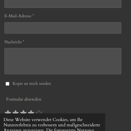
E-Mail-Adresse *
Nachricht *
Kopie an mich senden
Formular absenden
1
2
3
4
5
B
B
S
S
S
S
S
e
e
Diese Website verwendet Cookies, um Ihr
10 Stimmen
w
Nutzererlebnis zu verbessern und maßgeschneiderte
w
t
t
t
t
t
© 2022 - 2026 gerds-uhrenshop.de
e
Anzeigen anzuzeigen. Die fortgesetzte Nutzung