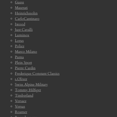
Guess
Maserati
Heinrichssohn
CarloCantinaro
Iwood
Just Cavalli
Luminox
Lorus
Police
Marco Milano
Puma
Plein Sport
Pierre Cardin
Frederique Constant Classics
s.Oliver
Swiss Alpine Military
Tommy Hilfiger
Timberland
Versace
Versus
Roamer