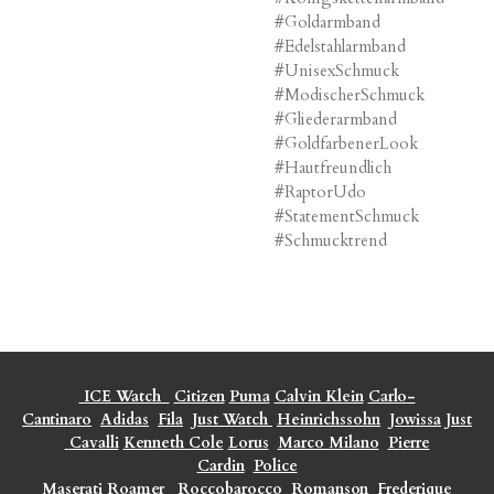
#Goldarmband
#Edelstahlarmband
#UnisexSchmuck
#ModischerSchmuck
#Gliederarmband
#GoldfarbenerLook
#Hautfreundlich
#RaptorUdo
#StatementSchmuck
#Schmucktrend
ICE Watch
Citizen
Puma
Calvin Klein
Carlo-
Cantinaro
Adidas
Fila
Just Watch
Heinrichssohn
Jowissa
Just
Cavalli
Kenneth Cole
Lorus
Marco Milano
Pierre
Cardin
Police
Maserati
Roamer
Roccobarocco
Romanson
Frederique