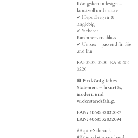
Königskettendesign –
kunstvoll und massiv
✔ Hypoallergen &
langlebig
✔ Sicherer
Karabinerverschluss
✔ Unisex – passend für Sie
und Ihn
RA50202-0200 RA50202-
0220
🔲
Ein königliches
Statement – luxuriös,
modern und
widerstandsfähig.
EAN: 4068532032087
EAN: 4068532032094
#RaptorSchmuck
#Königskettenarmband