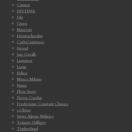
Citizen
FESTINA
Fila
Guess
Maserati
Heinrichssohn
CarloCantinaro
Iwood
Just Cavalli
Luminox
Lorus
Police
Marco Milano
Puma
Plein Sport
Pierre Cardin
Frederique Constant Classics
s.Oliver
Swiss Alpine Military
Tommy Hilfiger
Timberland