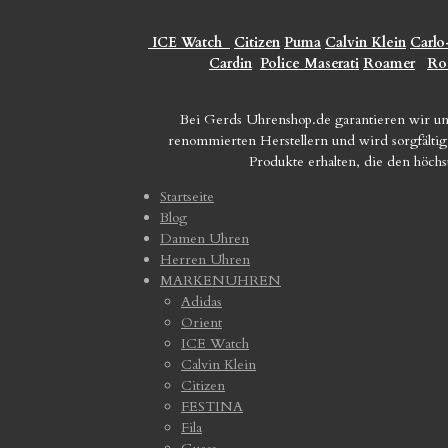
ICE Watch
Citizen
Puma
Calvin Klein
Carlo
Cardin
Police
Maserati
Roamer
Ro
Bei Gerds Uhrenshop.de garantieren wir un
renommierten Herstellern und wird sorgfältig 
Produkte erhalten, die den höch
Startseite
Blog
Damen Uhren
Herren Uhren
MARKENUHREN
Adidas
Orient
ICE Watch
Calvin Klein
Citizen
FESTINA
Fila