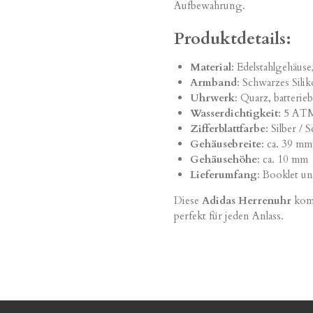
Aufbewahrung.
Produktdetails:
Material
: Edelstahlgehäuse
Armband
: Schwarzes Sil
Uhrwerk
: Quarz, batterie
Wasserdichtigkeit
: 5 AT
Zifferblattfarbe
: Silber / 
Gehäusebreite
: ca. 39 mm
Gehäusehöhe
: ca. 10 mm
Lieferumfang
: Booklet u
Diese
Adidas Herrenuhr
komb
perfekt für jeden Anlass.