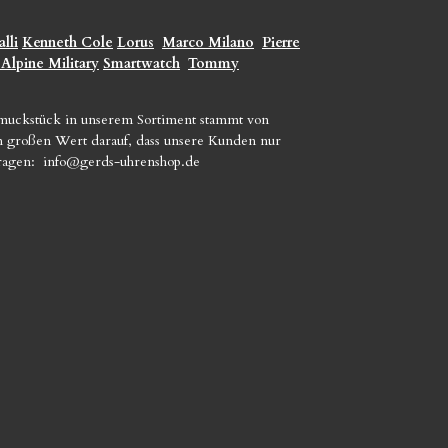
lli
Kenneth Cole
Lorus
Marco Milano
Pierre
 Alpine Military
Smartwatch
Tommy
hmuckstück in unserem Sortiment stammt von
gen großen Wert darauf, dass unsere Kunden nur
Fragen:
info@gerds-uhrenshop.de