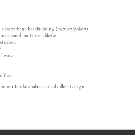
, silberfarbene Beschichtung (mattiert/poliert)
ikonarmband mit Dornschließe
betrieben
M
Schwarz
nd Box
iniert Funktionalität mit stilvollem Design –