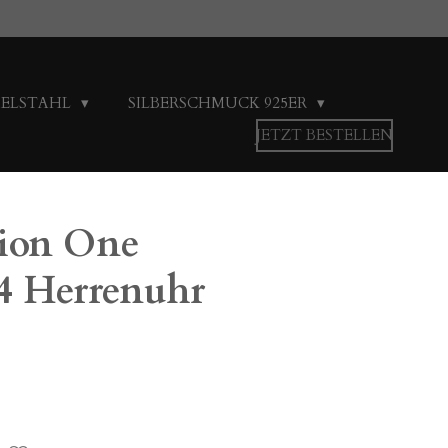
DELSTAHL
SILBERSCHMUCK 925ER
JETZT BESTELLEN
tion One
 Herrenuhr