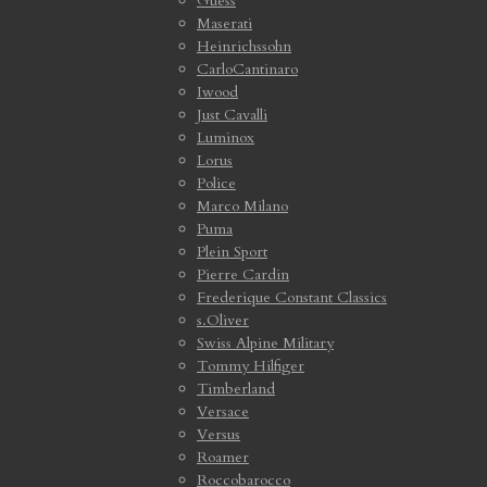
Guess
Maserati
Heinrichssohn
CarloCantinaro
Iwood
Just Cavalli
Luminox
Lorus
Police
Marco Milano
Puma
Plein Sport
Pierre Cardin
Frederique Constant Classics
s.Oliver
Swiss Alpine Military
Tommy Hilfiger
Timberland
Versace
Versus
Roamer
Roccobarocco