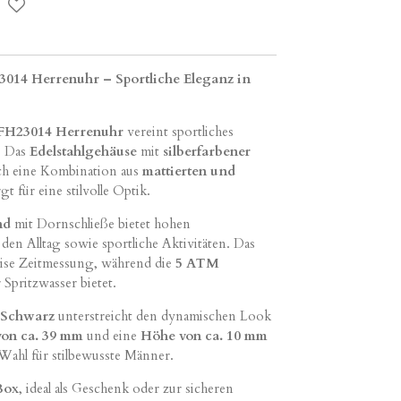
014 Herrenuhr – Sportliche Eleganz in
FH23014 Herrenuhr
vereint sportliches
. Das
Edelstahlgehäuse
mit
silberfarbener
ch eine Kombination aus
mattierten und
 für eine stilvolle Optik.
nd
mit Dornschließe bietet hohen
 den Alltag sowie sportliche Aktivitäten. Das
zise Zeitmessung, während die
5 ATM
Spritzwasser bietet.
d Schwarz
unterstreicht den dynamischen Look
von ca. 39 mm
und eine
Höhe von ca. 10 mm
 Wahl für stilbewusste Männer.
Box
, ideal als Geschenk oder zur sicheren