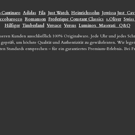
-Cantinaro
Adidas
Fila
Just Watch
Heinrichssohn
Jowissa
Just
Cava
ccobarocco
Romanson
Frederique Constant Classics
s.Oliver
Swiss
Hilfiger
Timberland
Versace
Versus
Luminox
Maserati
Q&Q
seren Kunden ausschließlich 100% Originalware. Jede Uhr und jedes Sc
geprüft, um höchste Qualität und Authentizität zu gewährleisten. Wir le
sten Standards entsprechen – für ein garantiertes Premium-Erlebnis. Bei 