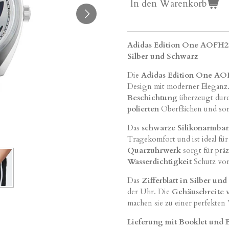
In den Warenkorb
Adidas Edition One AOFH23
Silber und Schwarz
Die
Adidas Edition One AO
Design mit moderner Eleganz
Beschichtung
überzeugt dur
polierten
Oberflächen und sorgt
Das
schwarze Silikonarmba
Tragekomfort und ist ideal für
Quarzuhrwerk
sorgt für prä
Wasserdichtigkeit
Schutz vor 
Das
Zifferblatt in Silber un
der Uhr. Die
Gehäusebreite 
machen sie zu einer perfekten
Lieferung mit Booklet und 