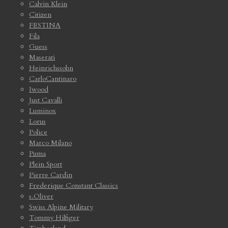
Calvin Klein
Citizen
FESTINA
Fila
Guess
Maserati
Heinrichssohn
CarloCantinaro
Iwood
Just Cavalli
Luminox
Lorus
Police
Marco Milano
Puma
Plein Sport
Pierre Cardin
Frederique Constant Classics
s.Oliver
Swiss Alpine Military
Tommy Hilfiger