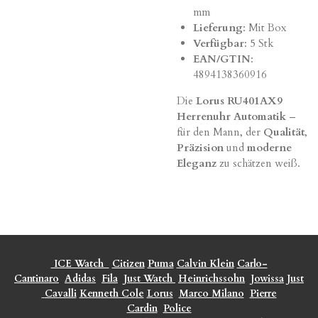
mm
Lieferung
: Mit Box
Verfügbar
: 5 Stk
EAN/GTIN
:
4894138360916
Die
Lorus RU401AX9
Herrenuhr Automatik
–
für den Mann, der
Qualität
,
Präzision
und
moderne
Eleganz
zu schätzen weiß.
ICE Watch
Citizen
Puma
Calvin Klein
Carlo-
Cantinaro
Adidas
Fila
Just Watch
Heinrichssohn
Jowissa
Just
Cavalli
Kenneth Cole
Lorus
Marco Milano
Pierre
Cardin
Police