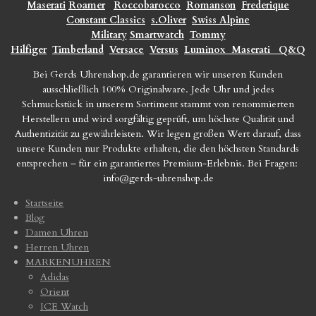
Maserati
Roamer
Roccobarocco
Romanson
Frederique
Constant Classics
s.Oliver
Swiss Alpine
Military
Smartwatch
Tommy
Hilfiger
Timberland
Versace
Versus
Luminox
Maserati
Q&Q
Bei Gerds Uhrenshop.de garantieren wir unseren Kunden
ausschließlich 100% Originalware. Jede Uhr und jedes
Schmuckstück in unserem Sortiment stammt von renommierten
Herstellern und wird sorgfältig geprüft, um höchste Qualität und
Authentizität zu gewährleisten. Wir legen großen Wert darauf, dass
unsere Kunden nur Produkte erhalten, die den höchsten Standards
entsprechen – für ein garantiertes Premium-Erlebnis. Bei Fragen:
info@gerds-uhrenshop.de
Startseite
Blog
Damen Uhren
Herren Uhren
MARKENUHREN
Adidas
Orient
ICE Watch