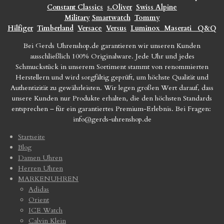
Constant Classics
s.Oliver
Swiss Alpine
Military
Smartwatch
Tommy
Hilfiger
Timberland
Versace
Versus
Luminox
Maserati
Q&Q
Bei Gerds Uhrenshop.de garantieren wir unseren Kunden
ausschließlich 100% Originalware. Jede Uhr und jedes
Schmuckstück in unserem Sortiment stammt von renommierten
Herstellern und wird sorgfältig geprüft, um höchste Qualität und
Authentizität zu gewährleisten. Wir legen großen Wert darauf, dass
unsere Kunden nur Produkte erhalten, die den höchsten Standards
entsprechen – für ein garantiertes Premium-Erlebnis. Bei Fragen:
info@gerds-uhrenshop.de
Startseite
Blog
Damen Uhren
Herren Uhren
MARKENUHREN
Adidas
Orient
ICE Watch
Calvin Klein