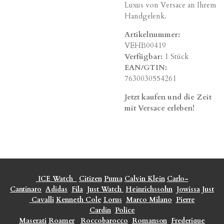
Luxus von Versace an Ihrem
Handgelenk.
Artikelnummer:
VEHB00419
Verfügbar:
1 Stück
EAN/GTIN:
7630030554261
Jetzt kaufen und die Zeit
mit Versace erleben!
ICE Watch
Citizen
Puma
Calvin Klein
Carlo-
Cantinaro
Adidas
Fila
Just Watch
Heinrichssohn
Jowissa
Just
Cavalli
Kenneth Cole
Lorus
Marco Milano
Pierre
Cardin
Police
Maserati
Roamer
Roccobarocco
Romanson
Frederique