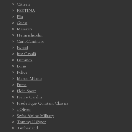
Citizen
FESTINA
Fila
Guess
Maserati
Heinrichssohn
CarloCantinaro
Iwood
Just Cavalli
Luminox
Lorus
Police
Marco Milano
Puma
Plein Sport
Pierre Cardin
Frederique Constant Classics
s.Oliver
Swiss Alpine Military
Tommy Hilfiger
Timberland