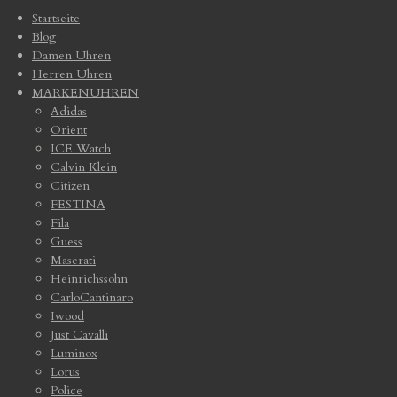
Startseite
Blog
Damen Uhren
Herren Uhren
MARKENUHREN
Adidas
Orient
ICE Watch
Calvin Klein
Citizen
FESTINA
Fila
Guess
Maserati
Heinrichssohn
CarloCantinaro
Iwood
Just Cavalli
Luminox
Lorus
Police