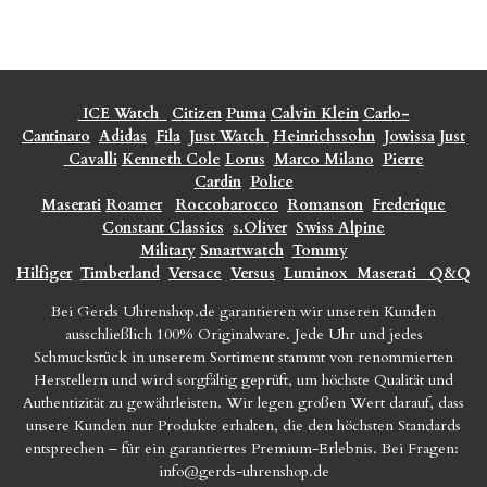
ICE Watch
Citizen
Puma
Calvin Klein
Carlo-
Cantinaro
Adidas
Fila
Just Watch
Heinrichssohn
Jowissa
Just
Cavalli
Kenneth Cole
Lorus
Marco Milano
Pierre
Cardin
Police
Maserati
Roamer
Roccobarocco
Romanson
Frederique
Constant Classics
s.Oliver
Swiss Alpine
Military
Smartwatch
Tommy
Hilfiger
Timberland
Versace
Versus
Luminox
Maserati
Q&Q
Bei Gerds Uhrenshop.de garantieren wir unseren Kunden
ausschließlich 100% Originalware. Jede Uhr und jedes
Schmuckstück in unserem Sortiment stammt von renommierten
Herstellern und wird sorgfältig geprüft, um höchste Qualität und
Authentizität zu gewährleisten. Wir legen großen Wert darauf, dass
unsere Kunden nur Produkte erhalten, die den höchsten Standards
entsprechen – für ein garantiertes Premium-Erlebnis. Bei Fragen:
info@gerds-uhrenshop.de