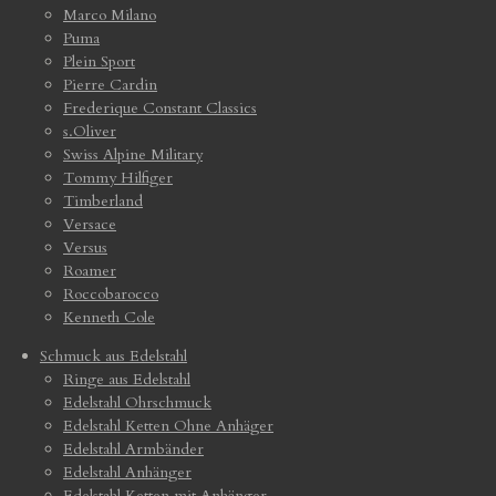
Marco Milano
Puma
Plein Sport
Pierre Cardin
Frederique Constant Classics
s.Oliver
Swiss Alpine Military
Tommy Hilfiger
Timberland
Versace
Versus
Roamer
Roccobarocco
Kenneth Cole
Schmuck aus Edelstahl
Ringe aus Edelstahl
Edelstahl Ohrschmuck
Edelstahl Ketten Ohne Anhäger
Edelstahl Armbänder
Edelstahl Anhänger
Edelstahl Ketten mit Anhänger