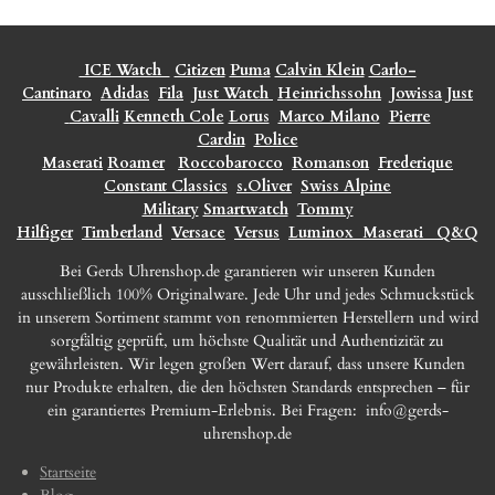
ICE Watch
Citizen
Puma
Calvin Klein
Carlo-
Cantinaro
Adidas
Fila
Just Watch
Heinrichssohn
Jowissa
Just
Cavalli
Kenneth Cole
Lorus
Marco Milano
Pierre
Cardin
Police
Maserati
Roamer
Roccobarocco
Romanson
Frederique
Constant Classics
s.Oliver
Swiss Alpine
Military
Smartwatch
Tommy
Hilfiger
Timberland
Versace
Versus
Luminox
Maserati
Q&Q
Bei Gerds Uhrenshop.de garantieren wir unseren Kunden
ausschließlich 100% Originalware. Jede Uhr und jedes Schmuckstück
in unserem Sortiment stammt von renommierten Herstellern und wird
sorgfältig geprüft, um höchste Qualität und Authentizität zu
gewährleisten. Wir legen großen Wert darauf, dass unsere Kunden
nur Produkte erhalten, die den höchsten Standards entsprechen – für
ein garantiertes Premium-Erlebnis. Bei Fragen:
info@gerds-
uhrenshop.de
Startseite