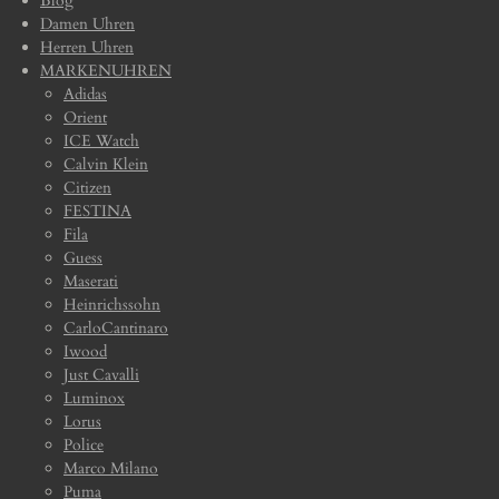
Blog
Damen Uhren
Herren Uhren
MARKENUHREN
Adidas
Orient
ICE Watch
Calvin Klein
Citizen
FESTINA
Fila
Guess
Maserati
Heinrichssohn
CarloCantinaro
Iwood
Just Cavalli
Luminox
Lorus
Police
Marco Milano
Puma