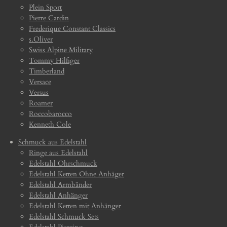
Plein Sport
Pierre Cardin
Frederique Constant Classics
s.Oliver
Swiss Alpine Military
Tommy Hilfiger
Timberland
Versace
Versus
Roamer
Roccobarocco
Kenneth Cole
Schmuck aus Edelstahl
Ringe aus Edelstahl
Edelstahl Ohrschmuck
Edelstahl Ketten Ohne Anhäger
Edelstahl Armbänder
Edelstahl Anhänger
Edelstahl Ketten mit Anhänger
Edelstahl Schmuck Sets