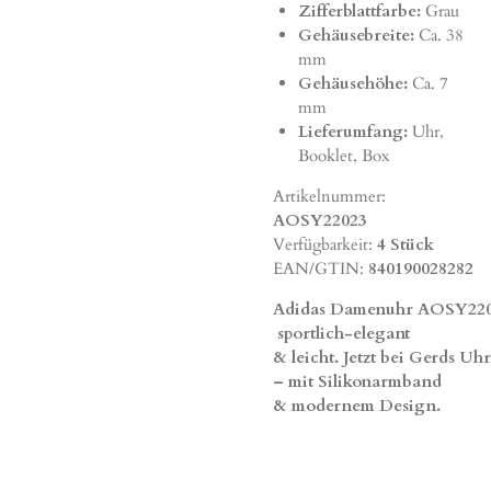
Zifferblattfarbe:
Grau
Gehäusebreite:
Ca. 38
mm
Gehäusehöhe:
Ca. 7
mm
Lieferumfang:
Uhr,
Booklet, Box
Artikelnummer:
AOSY22023
Verfügbarkeit:
4 Stück
EAN/GTIN:
840190028282
Adidas
Damenuhr
AOSY220
sportlich-
elegant
&
leicht.
Jetzt
bei
Gerds
Uhr
–
mit
Silikonarmband
&
modernem
Design.