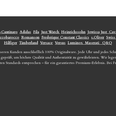
-Cantinaro
Adidas
Fila
Just Watch
Heinrichssohn
Jowissa
Just
Cava
ccobarocco
Romanson
Frederique Constant Classics
s.Oliver
Swiss
Hilfiger
Timberland
Versace
Versus
Luminox
Maserati
Q&Q
seren Kunden ausschließlich 100% Originalware. Jede Uhr und jedes Sc
geprüft, um höchste Qualität und Authentizität zu gewährleisten. Wir le
sten Standards entsprechen – für ein garantiertes Premium-Erlebnis. Bei 