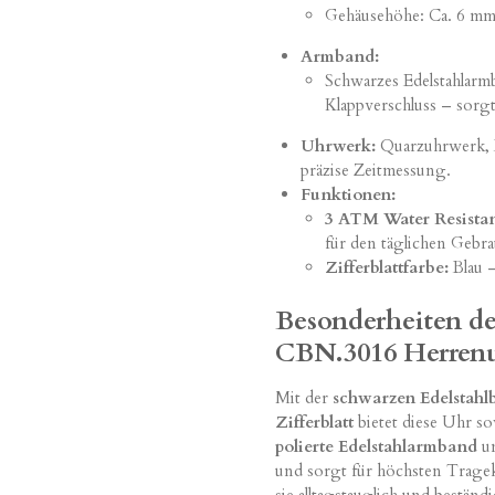
Gehäusehöhe: Ca. 6 mm 
Armband:
Schwarzes Edelstahlarmb
Klappverschluss – sorgt
Uhrwerk:
Quarzuhrwerk, Ba
präzise Zeitmessung.
Funktionen:
3 ATM Water Resistan
für den täglichen Gebra
Zifferblattfarbe:
Blau –
Besonderheiten de
CBN.3016 Herren
Mit der
schwarzen Edelstahl
Zifferblatt
bietet diese Uhr so
polierte Edelstahlarmband
un
und sorgt für höchsten Trage
sie alltagstauglich und bestän