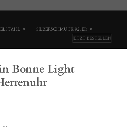
DELSTAHL
SILBERSCHMUCK 925ER
JETZT BESTELLEN
din Bonne Light
Herrenuhr