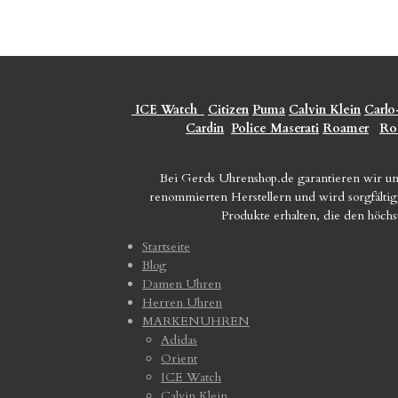
ICE Watch
Citizen
Puma
Calvin Klein
Carlo
Cardin
Police
Maserati
Roamer
Ro
Bei Gerds Uhrenshop.de garantieren wir un
renommierten Herstellern und wird sorgfältig 
Produkte erhalten, die den höch
Startseite
Blog
Damen Uhren
Herren Uhren
MARKENUHREN
Adidas
Orient
ICE Watch
Calvin Klein