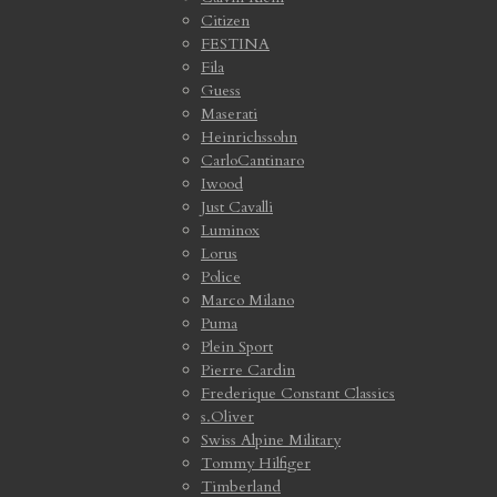
Citizen
FESTINA
Fila
Guess
Maserati
Heinrichssohn
CarloCantinaro
Iwood
Just Cavalli
Luminox
Lorus
Police
Marco Milano
Puma
Plein Sport
Pierre Cardin
Frederique Constant Classics
s.Oliver
Swiss Alpine Military
Tommy Hilfiger
Timberland