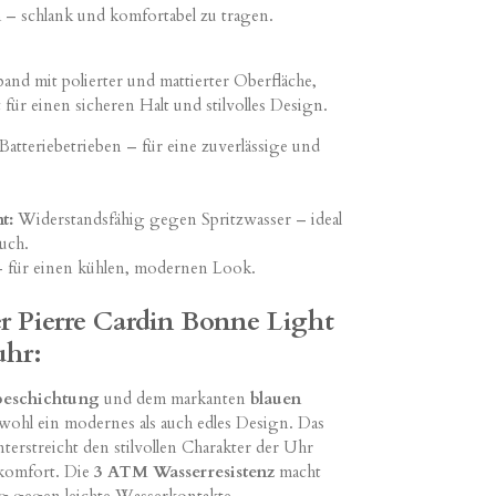
– schlank und komfortabel zu tragen.
and mit polierter und mattierter Oberfläche,
 für einen sicheren Halt und stilvolles Design.
tteriebetrieben – für eine zuverlässige und
t:
Widerstandsfähig gegen Spritzwasser – ideal
uch.
 für einen kühlen, modernen Look.
r Pierre Cardin Bonne Light
uhr:
beschichtung
und dem markanten
blauen
wohl ein modernes als auch edles Design. Das
terstreicht den stilvollen Charakter der Uhr
komfort. Die
3 ATM Wasserresistenz
macht
dig gegen leichte Wasserkontakte.