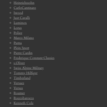
Heinrichssohn
CarloCantinaro
Iwood
Just Cavalli
Luminox
Lorus
Police
Marco Milano
Puma
Plein Sport
Pierre Cardin
Frederique Constant Classics
s.Oliver
Swiss Alpine Military
Tommy Hilfiger
Timberland
Versace
Versus
Roamer
Roccobarocco
Kenneth Cole