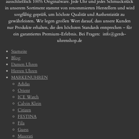
ausschließlich 100% Originalware. Jede Uhr und jedes Schmuckstück
in unserem Sortiment stammt von renommierten Herstellern und wird
sorgfältig geprüft, um höchste Qualität und Authentizität zu
gewährleisten. Wir legen großen Wert darauf, dass unsere Kunden
nur Produkte erhalten, die den höchsten Standards entsprechen – für
ein garantiertes Premium-Erlebnis. Bei Fragen:
info@gerds-
uhrenshop.de
Startseite
Blog
Damen Uhren
Herren Uhren
MARKENUHREN
Adidas
Orient
ICE Watch
Calvin Klein
Citizen
FESTINA
Fila
Guess
Maserati