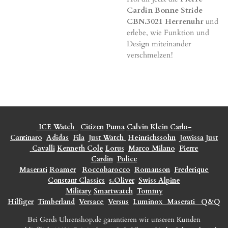
Cardin Bonne Stride
CBN.3021 Herrenuhr
und
erlebe, wie Funktion und
Design miteinander
verschmelzen!
ICE Watch
Citizen
Puma
Calvin Klein
Carlo-
Cantinaro
Adidas
Fila
Just Watch
Heinrichssohn
Jowissa
Just
Cavalli
Kenneth Cole
Lorus
Marco Milano
Pierre
Cardin
Police
Maserati
Roamer
Roccobarocco
Romanson
Frederique
Constant Classics
s.Oliver
Swiss Alpine
Military
Smartwatch
Tommy
Hilfiger
Timberland
Versace
Versus
Luminox
Maserati
Q&Q
Bei Gerds Uhrenshop.de garantieren wir unseren Kunden