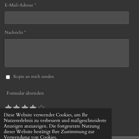
E-Mail-Adresse *
Nachricht *
Kopie an mich senden
Formular absenden
1
2
3
4
5
B
B
S
S
S
S
S
e
e
Diese Website verwendet Cookies, um Ihr
10 Stimmen
w
Nutzererlebnis zu verbessern und maßgeschneiderte
w
t
t
t
t
t
© 2022 - 2026 gerds-uhrenshop.de
e
Anzeigen anzuzeigen. Die fortgesetzte Nutzung
e
e
e
e
e
e
r
dieser Website bestätigt Ihre Zustimmung zur
r
r
r
r
r
r
t
Verwendung von Cookies.