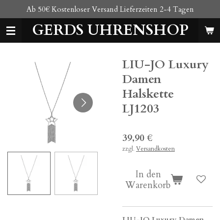
Ab 50€ Kostenloser Versand Lieferzeiten 2-4 Tagen
Zum
Hauptinhalt
GERDS UHRENSHOP
springen
LIU-JO Luxury
Damen
Halskette
LJ1203
39,90 €
zzgl.
Versandkosten
In den
Warenkorb
LIU-JO Luxury Damen