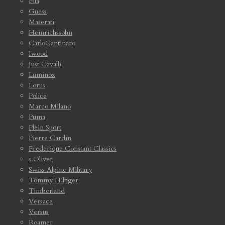
Fila
Guess
Maserati
Heinrichssohn
CarloCantinaro
Iwood
Just Cavalli
Luminox
Lorus
Police
Marco Milano
Puma
Plein Sport
Pierre Cardin
Frederique Constant Classics
s.Oliver
Swiss Alpine Military
Tommy Hilfiger
Timberland
Versace
Versus
Roamer