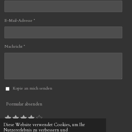
E-Mail-Adresse *
Nachricht *
Kopie an mich senden
Formular absenden
1
2
3
4
5
B
B
S
S
S
S
S
e
e
Diese Website verwendet Cookies, um Ihr
10 Stimmen
w
Nutzererlebnis zu verbessern und
w