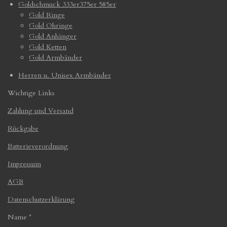
Goldschmuck 333er375er 585er
Gold Ringe
Gold Ohringe
Gold Anhänger
Gold Ketten
Gold Armbänder
Herren u. Unisex Armbänder
Wichtige Links
Zahlung und Versand
Rückgabe
Batterieverordnung
Impressum
AGB
Datenschutzerklärung
Name *