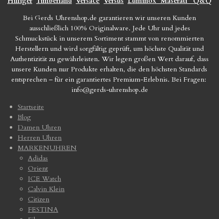
Hilfiger
Timberland
Versace
Versus
Luminox
Maserati
Q&Q
Bei Gerds Uhrenshop.de garantieren wir unseren Kunden
ausschließlich 100% Originalware. Jede Uhr und jedes
Schmuckstück in unserem Sortiment stammt von renommierten
Herstellern und wird sorgfältig geprüft, um höchste Qualität und
Authentizität zu gewährleisten. Wir legen großen Wert darauf, dass
unsere Kunden nur Produkte erhalten, die den höchsten Standards
entsprechen – für ein garantiertes Premium-Erlebnis. Bei Fragen:
info@gerds-uhrenshop.de
Startseite
Blog
Damen Uhren
Herren Uhren
MARKENUHREN
Adidas
Orient
ICE Watch
Calvin Klein
Citizen
FESTINA