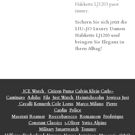
Halskette LJ1203 passt
immer.
Sichern Sie sich jetzt die
LIU-JO Luxury Damen
Halskette LJ1203 und
bringen Sie Eleganz in
Ihren Alltag!
ICE Watch
Citizen
Puma
Calvin Klein
Carlo-
Cantinaro
Adidas
Fila
Just Watch
Heinrichssohn
Jowissa
Just
Cavalli
Kenneth Cole
Lorus
Marco Milano
Pierre
Cardin
Police
Maserati
Roamer
Roccobarocco
Romanson
Frederique
Constant Classics
s.Oliver
Swiss Alpine
Military
Smartwatch
Tommy