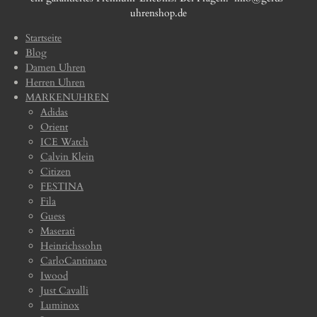
uhrenshop.de
Startseite
Blog
Damen Uhren
Herren Uhren
MARKENUHREN
Adidas
Orient
ICE Watch
Calvin Klein
Citizen
FESTINA
Fila
Guess
Maserati
Heinrichssohn
CarloCantinaro
Iwood
Just Cavalli
Luminox