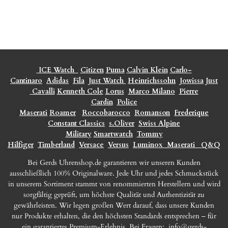
ICE Watch
Citizen
Puma
Calvin Klein
Carlo-
Cantinaro
Adidas
Fila
Just Watch
Heinrichssohn
Jowissa
Just
Cavalli
Kenneth Cole
Lorus
Marco Milano
Pierre
Cardin
Police
Maserati
Roamer
Roccobarocco
Romanson
Frederique
Constant Classics
s.Oliver
Swiss Alpine
Military
Smartwatch
Tommy
Hilfiger
Timberland
Versace
Versus
Luminox
Maserati
Q&Q
Bei Gerds Uhrenshop.de garantieren wir unseren Kunden
ausschließlich 100% Originalware. Jede Uhr und jedes Schmuckstück
in unserem Sortiment stammt von renommierten Herstellern und wird
sorgfältig geprüft, um höchste Qualität und Authentizität zu
gewährleisten. Wir legen großen Wert darauf, dass unsere Kunden
nur Produkte erhalten, die den höchsten Standards entsprechen – für
ein garantiertes Premium-Erlebnis. Bei Fragen:
info@gerds-