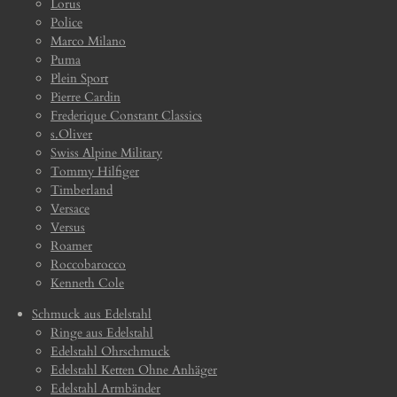
Lorus
Police
Marco Milano
Puma
Plein Sport
Pierre Cardin
Frederique Constant Classics
s.Oliver
Swiss Alpine Military
Tommy Hilfiger
Timberland
Versace
Versus
Roamer
Roccobarocco
Kenneth Cole
Schmuck aus Edelstahl
Ringe aus Edelstahl
Edelstahl Ohrschmuck
Edelstahl Ketten Ohne Anhäger
Edelstahl Armbänder